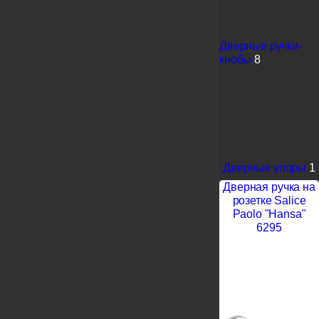
Дверные ручки-
кнобы
8
Дверные упоры
1
Дверная ручка на
розетке Salice
Paolo "Hansa"
6295