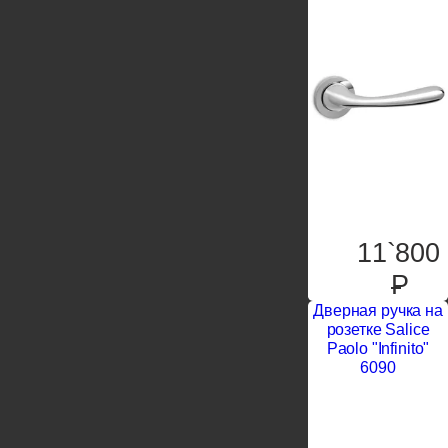
11`800
P
Дверная ручка на
розетке Salice
Paolo "Infinito"
6090