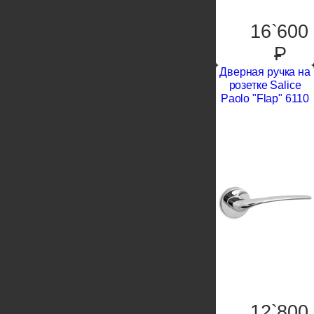
16`600
P
Дверная ручка на
розетке Salice
Paolo "Flap" 6110
12`800