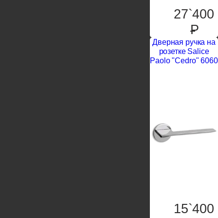
27`400
P
Дверная ручка на
розетке Salice
Paolo "Cedro" 6060
15`400