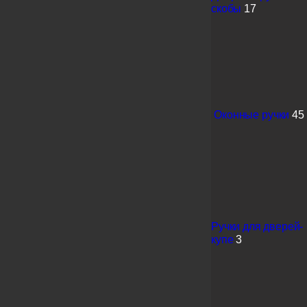
скобы
17
Оконные ручки
45
Ручки для дверей-
купе
3