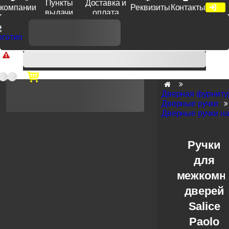
Пункты
Доставка и
компании
Реквизиты
Контакты
выдачи
оплата
Доп. скидка от цен на сайте 7% при заказе от 50 тыс. руб
продукции Venezia, Fratelli, Tupai, Extreza, Melodia, Forme при
оплате по счету.
Дверная фурниту
Дверные ручки
Дверные ручки на
Ручки
для
межкомн
дверей
Salice
Paolo