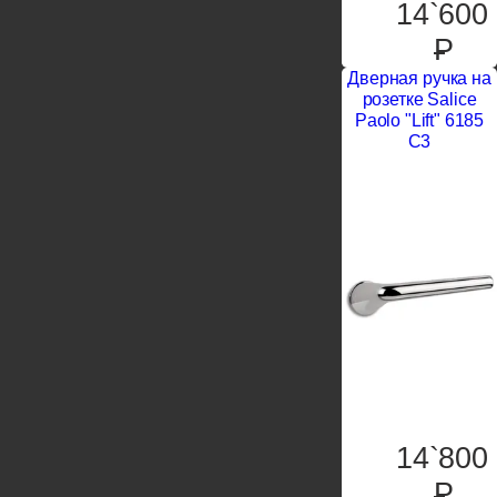
14`600
P
Дверная ручка на
розетке Salice
Paolo "Lift" 6185
С3
14`800
P