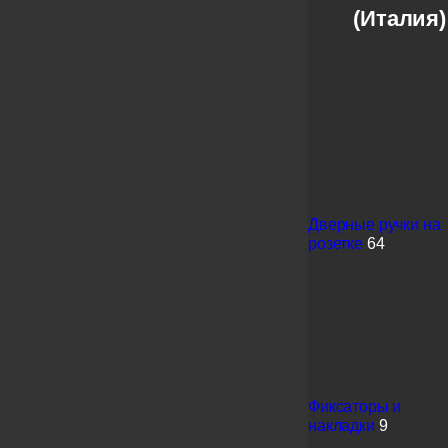
(Италия)
Дверные ручки на
розетке
64
Фиксаторы и
накладки
9