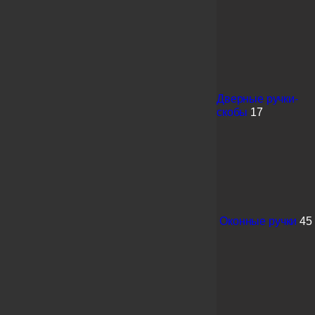
Дверные ручки-
скобы
17
Оконные ручки
45