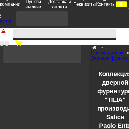
Пункты
Доставка и
компании
Реквизиты
Контакты
выдачи
оплата
Доп. скидка от цен на сайте 7% при заказе от 50 тыс. руб
продукции Venezia, Fratelli, Tupai, Extreza, Melodia, Forme при
оплате по счету.
Производители
Дверная фурнитур
Коллекци
дверной
фурниту
"TILIA"
производ
Salice
Paolo Ent