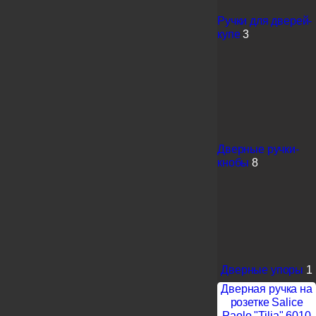
Ручки для дверей-
купе
3
Дверные ручки-
кнобы
8
Дверные упоры
1
Дверная ручка на
розетке Salice
Paolo "Tilia" 6010