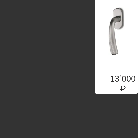
13`000
P