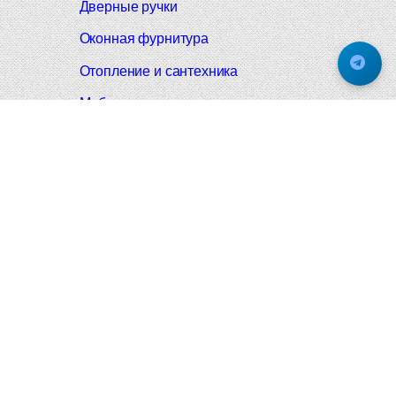
Дверные ручки
Оконная фурнитура
Отопление и сантехника
Мебельные ручки
Напольные и настенные покрытия
Карнизы для штор
Велошлемы и велозамки
Аксессуары для дома
Почтовые ящики
Черные дверные ручки
Итальянские дверные ручки
Все коллекции