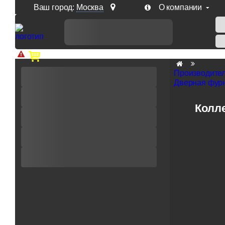
Ваш город:
Москва
О компании
Доп. скидка от цен на сайте 7% при заказе от 50 тыс. р
Производите
Дверная фурн
Колле