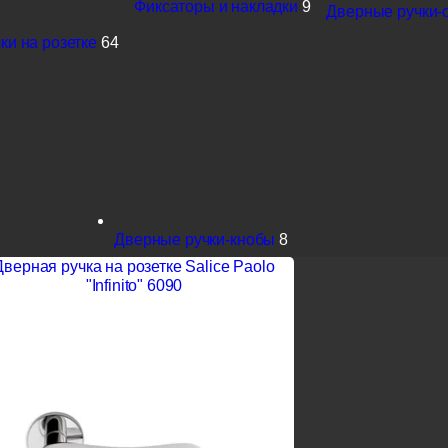
Фиксаторы и накладки
9
Дверные ручки-
ки на розетке
64
Дверные ручки-кнобы
8
Дверная ручка на розетке Salice Paolo
"Infinito" 6090