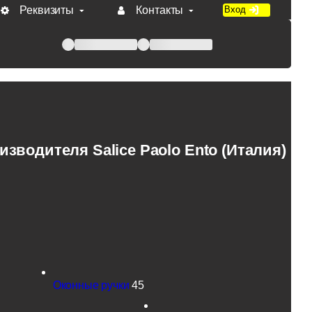
Реквизиты
Контакты
Вход
 при оплате по счету.
зводителя Salice Paolo Ento (Италия)
Оконные ручки
45