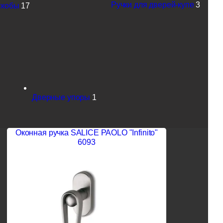
Ручки для дверей-купе
3
скобы
17
Дверные упоры
1
Оконная ручка SALICE PAOLO "Infinito"
6093