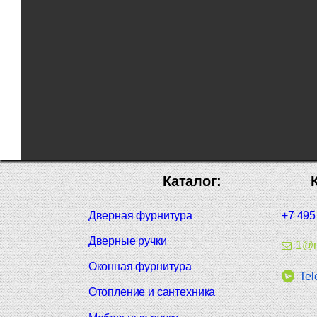
Каталог:
Дверная фурнитура
+7 495
Дверные ручки
1@m
Оконная фурнитура
Tel
Отопление и сантехника