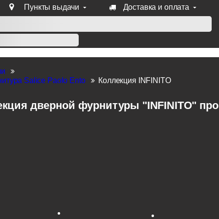
Пункты выдачи
Доставка и оплата
уб продукции Venezia, Fratelli, Tupai, Extreza, Melodia, Forme
ли
итура Salice Paolo Ento
Коллекция INFINITO
кция дверной фурнитуры "INFINITO" прои