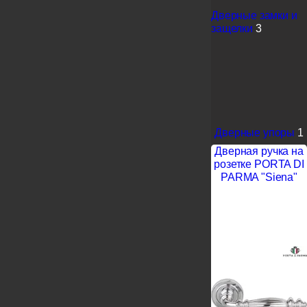
Дверные замки и
защелки
3
Дверные упоры
1
Дверная ручка на
розетке PORTA DI
PARMA "Siena"