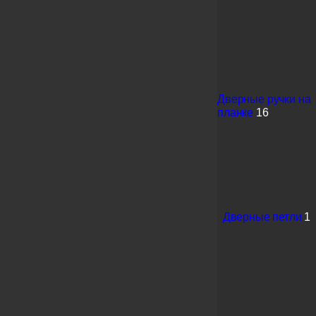
Дверные ручки на
планке
16
Дверные петли
1