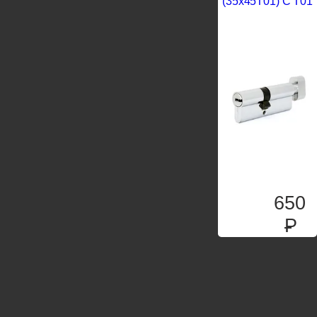
(35x45T01) C T01
650
P