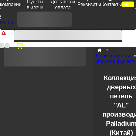
Пункты
Доставка и
компании
Реквизиты
Контакты
выдачи
оплата
Доп. скидка от цен на сайте 7% при заказе от 50 тыс. руб
продукции Venezia, Fratelli, Tupai, Extreza, Melodia, Forme при
оплате по счету.
Производители
Дверная фурнитур
Коллекци
дверных
петель
"AL"
производ
Palladiu
(Китай)