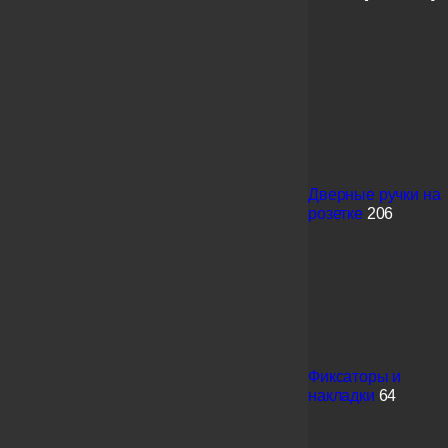
Дверные ручки на
розетке
206
Фиксаторы и
накладки
64