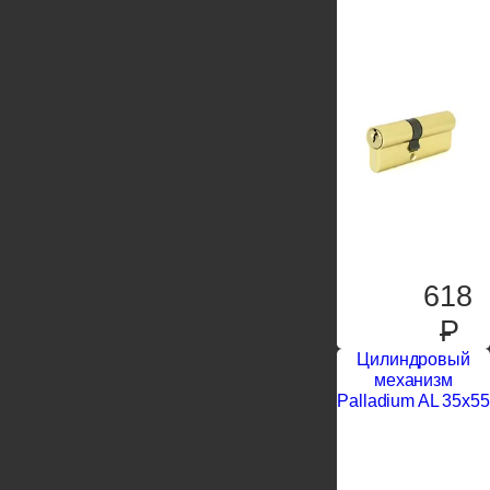
618
P
Цилиндровый
механизм
Palladium AL 35x55