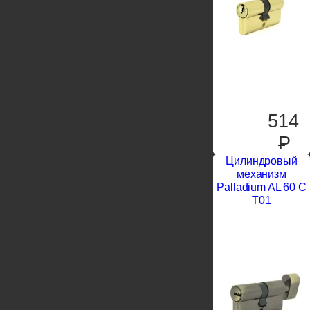
514
P
Цилиндровый
механизм
Palladium AL 60 C
T01