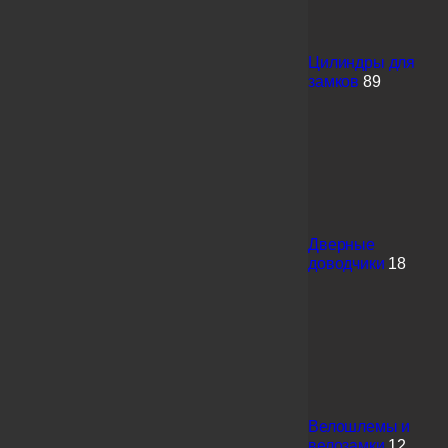
Цилиндры для
замков
89
Дверные
доводчики
18
Велошлемы и
велозамки
12