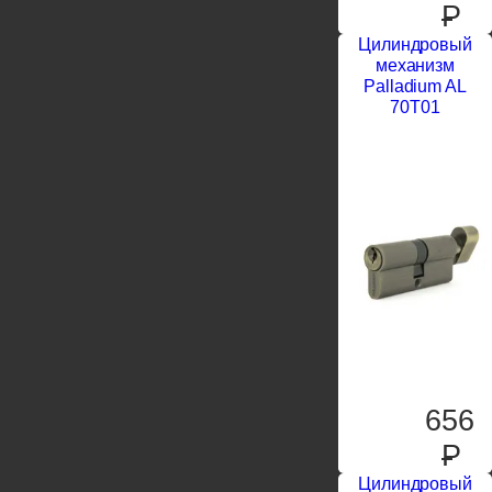
P
Цилиндровый
механизм
Palladium AL
70T01
656
P
Цилиндровый