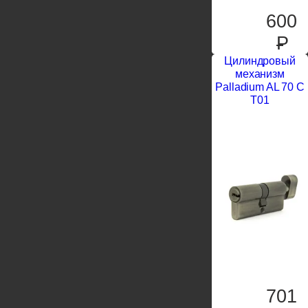
600
P
Цилиндровый
механизм
Palladium AL 70 C
T01
701