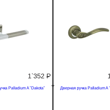
1`352
P
чка Palladium A "Dakota"
Дверная ручка Palladium A