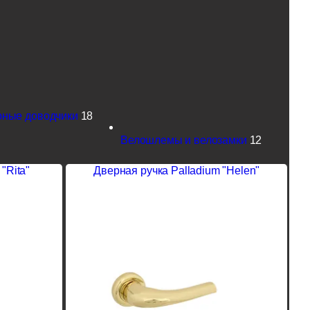
рные доводчики
18
Велошлемы и велозамки
12
"Rita"
Дверная ручка Palladium "Helen"