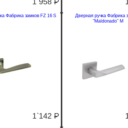
1`958
P
ка Фабрика замков FZ 16 S
Дверная ручка Фабрика 
"Maldonado" M
1`142
P