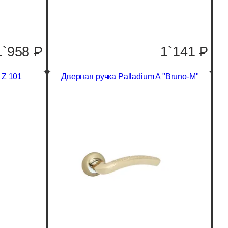
1`958
P
1`141
P
 Z 101
Дверная ручка Palladium A "Bruno-M"