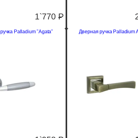
1`770
P
ручка Palladium "Agata"
Дверная ручка Palladium A