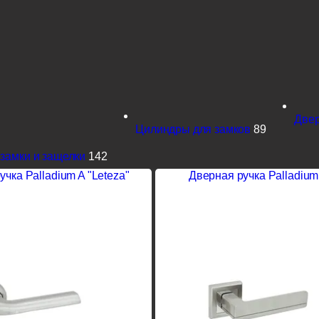
Две
Цилиндры для замков
89
замки и защелки
142
чка Palladium A "Leteza"
Дверная ручка Palladium 