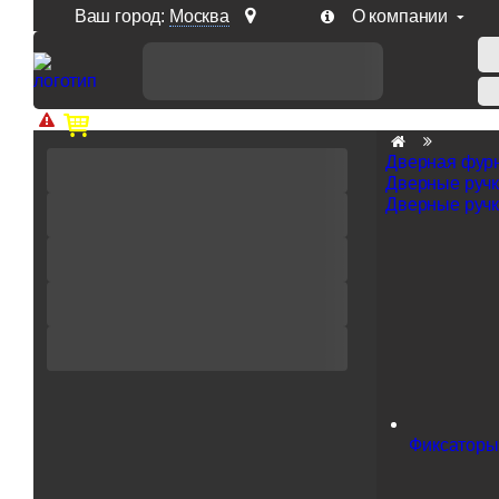
Ваш город:
Москва
О компании
Доп. скидка от цен на сайте 7% при заказе от 50 тыс. р
Дверная фур
Дверные руч
Дверные ручк
Фиксаторы