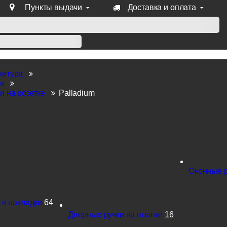
Пункты выдачи
Доставка и оплата
уб продукции Venezia, Fratelli, Tupai, Extreza, Melodia, Forme
нитура
ки
и на розетке
Palladium
Оконные 
 и накладки
64
Дверные ручки на планке
16