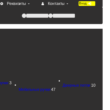
Реквизиты
Контакты
Вход
 при оплате по счету.
ручки
3
Дверные петли
10
Мебельные ручки
47