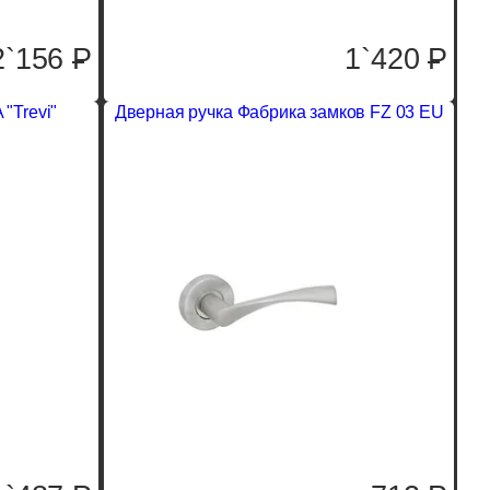
2`156
P
1`420
P
 "Trevi"
Дверная ручка Фабрика замков FZ 03 EU