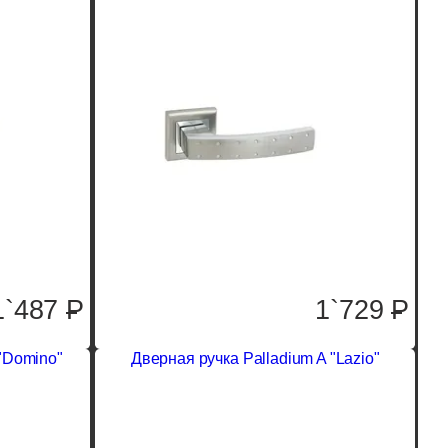
1`487
P
1`729
P
 "Domino"
Дверная ручка Palladium A "Lazio"