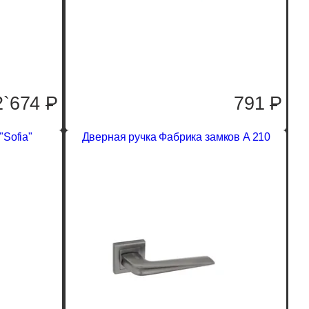
2`674
P
791
P
"Sofia"
Дверная ручка Фабрика замков A 210