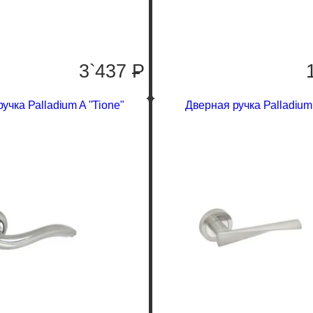
3`437
P
учка Palladium A "Tione"
Дверная ручка Palladium