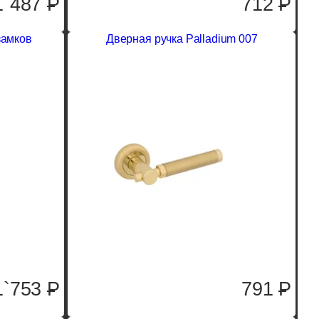
1`487
P
712
P
замков
Дверная ручка Palladium 007
1`753
P
791
P