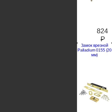
824
P
Замок врезной
Palladium 0155 (20
мм)