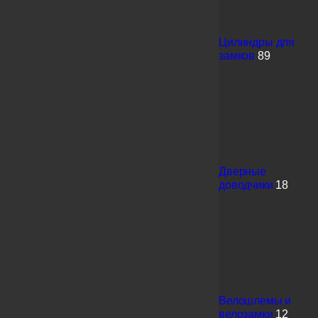
Цилиндры для
замков
89
Дверные
доводчики
18
Велошлемы и
велозамки
12