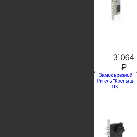
3`064
P
Замок врезной
Ригель "Крепыш-
ПК"