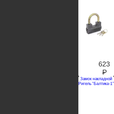
623
P
Замок накладной
Ригель "Балтика-1"