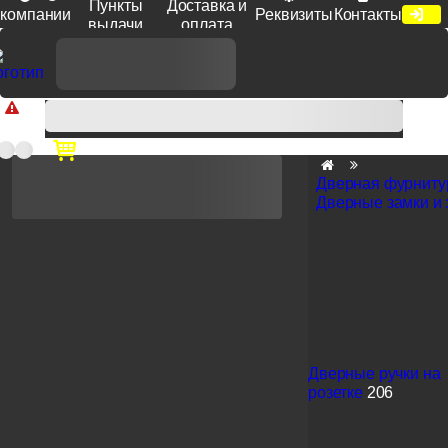
Пункты
Доставка и
компании
Реквизиты
Контакты
выдачи
оплата
Доп. скидка от цен на сайте 7% при заказе от 50 тыс. руб
продукции Venezia, Fratelli, Tupai, Extreza, Melodia, Forme при
оплате по счету.
Дверная фурниту
Дверные замки и
Дверные ручки на
розетке
206