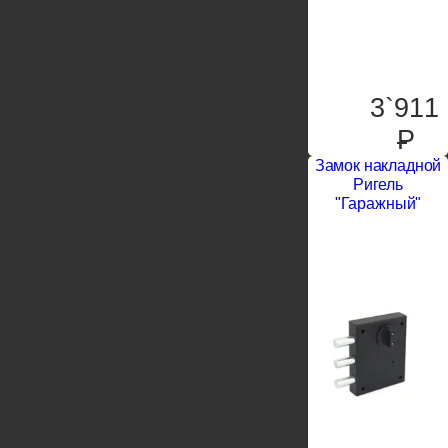
3`911
P
Замок накладной
Ригель
"Гаражный"