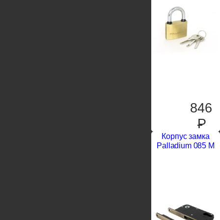
846
P
Корпус замка
Palladium 085 M