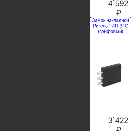
4`592
P
Замок накладной
Ригель ТИП ЗГС
(сейфовый)
3`422
P