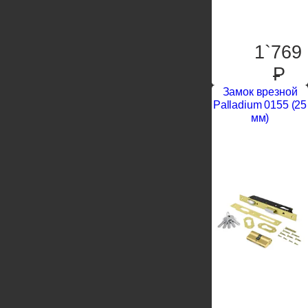
1`769
P
Замок врезной
Palladium 0155 (25
мм)