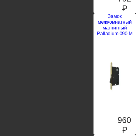
P
Замок
межкомнатный
магнитный
Palladium 090 M
960
P