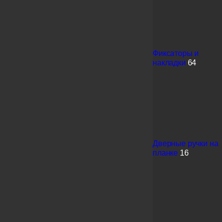
Фиксаторы и
накладки
64
Дверные ручки на
планке
16