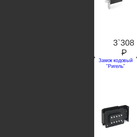
3`308
P
Замок кодовый
"Ригель"