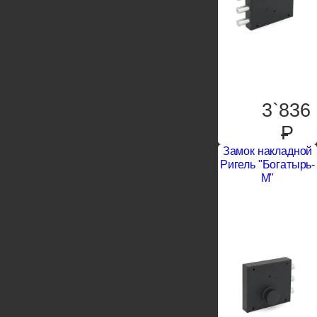
3`836
P
Замок накладной
Ригель "Богатырь-
М"