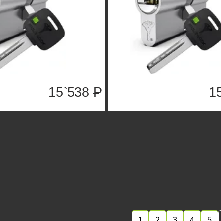
15`538
P
1
1
2
3
4
5