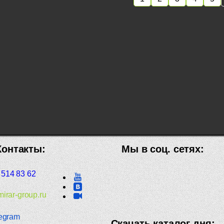
Контакты:
Мы в соц. сетях:
 514 83 62
irar-group.ru
egram
Скачать каталог дня: