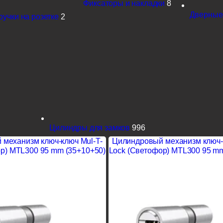
Фиксаторы и накладки
8
Дверные 
учки на розетке
2
Цилиндры для замков
996
механизм ключ-ключ Mul-T-
Цилиндровый механизм ключ-
р) MTL300 95 mm (35+10+50)
Lock (Светофор) MTL300 95 mm