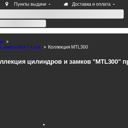
Пункты выдачи
Доставка и оплата
уб продукции Venezia, Fratelli, Tupai, Extreza, Melodia, Forme
ли
 замков Mul-T-Lock
Коллекция MTL300
ллекция цилиндров и замков "MTL300" пр