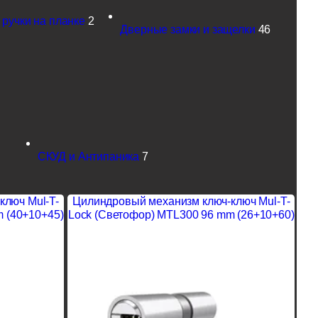
ручки на планке
2
Дверные замки и защелки
46
СКУД и Антипаника
7
ключ Mul-T-
Цилиндровый механизм ключ-ключ Mul-T-
 (40+10+45)
Lock (Светофор) MTL300 96 mm (26+10+60)