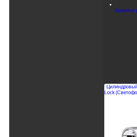
Дверные р
Цилиндровый 
Lock (Светофо