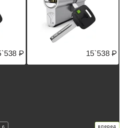
5`538
P
15`538
P
вперед
6