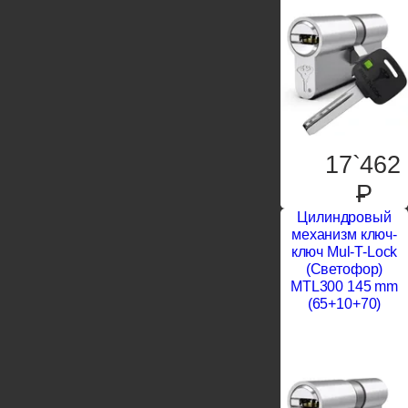
17`462
P
Цилиндровый
механизм ключ-
ключ Mul-T-Lock
(Светофор)
MTL300 145 mm
(65+10+70)