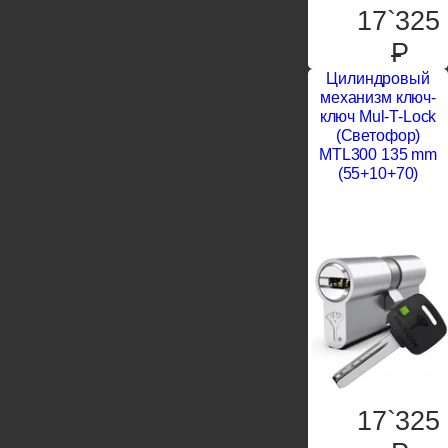
17`325
P
Цилиндровый
механизм ключ-
ключ Mul-T-Lock
(Светофор)
MTL300 135 mm
(55+10+70)
17`325