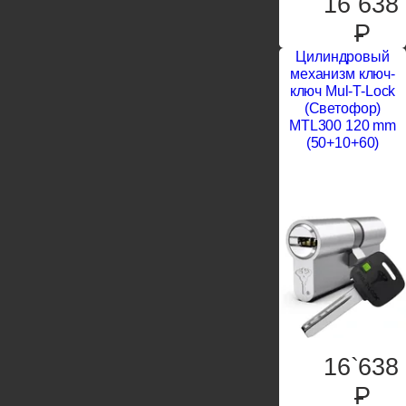
16`638
P
Цилиндровый
механизм ключ-
ключ Mul-T-Lock
(Светофор)
MTL300 120 mm
(50+10+60)
16`638
P