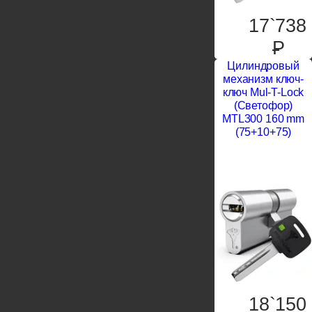
17`738
P
Цилиндровый
механизм ключ-
ключ Mul-T-Lock
(Светофор)
MTL300 160 mm
(75+10+75)
18`150