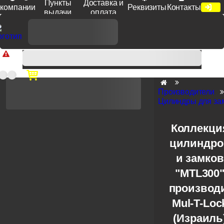
Пункты
Доставка и
компании
Реквизиты
Контакты
выдачи
оплата
Доп. скидка от цен на сайте 7% при заказе от 50 тыс. руб
продукции Venezia, Fratelli, Tupai, Extreza, Melodia, Forme при
оплате по счету.
Производители
Цилиндры для зам
Коллекци
цилиндро
и замков
"MTL300
производ
Mul-T-Loc
(Израиль