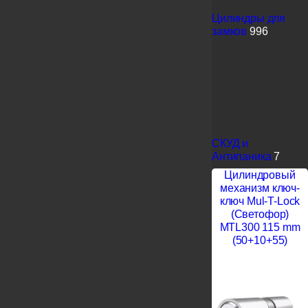
Цилиндры для
замков
996
СКУД и
Антипаника
7
Цилиндровый
механизм ключ-
ключ Mul-T-Lock
(Светофор)
MTL300 115 mm
(50+10+55)