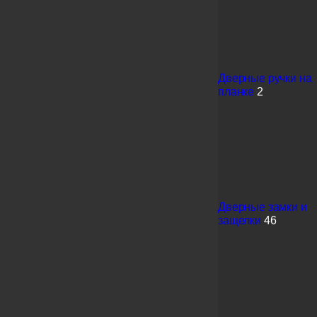
Дверные ручки на
планке
2
Дверные замки и
защелки
46