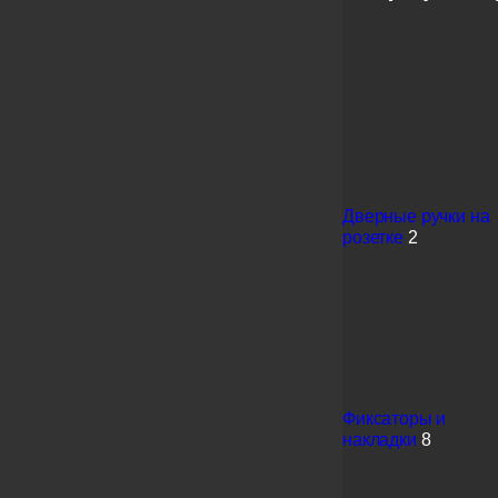
Дверные ручки на
розетке
2
Фиксаторы и
накладки
8