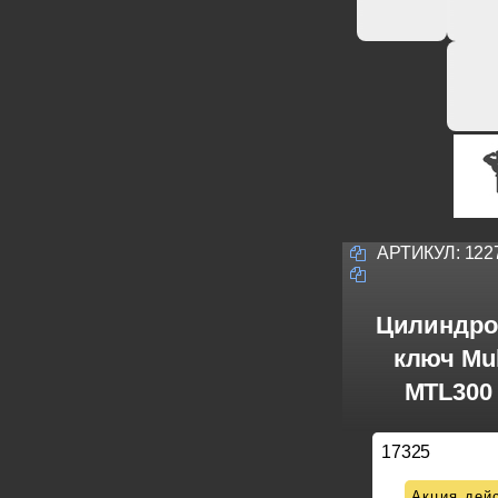
АРТИКУЛ:
122
Цилиндро
ключ Mul
MTL300 
17325
Акция дейс