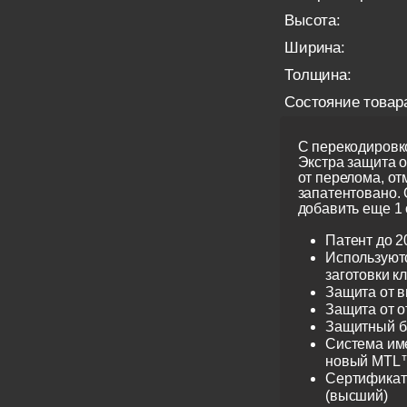
Высота:
Ширина:
Толщина:
Состояние товар
С перекодировко
Экстра защита 
от перелома, от
запатентовано.
добавить еще 1 
Патент до 2
Используют
заготовки к
Защита от 
Защита от 
Защитный б
Система име
новый MTL™
Сертификат 
(высший)