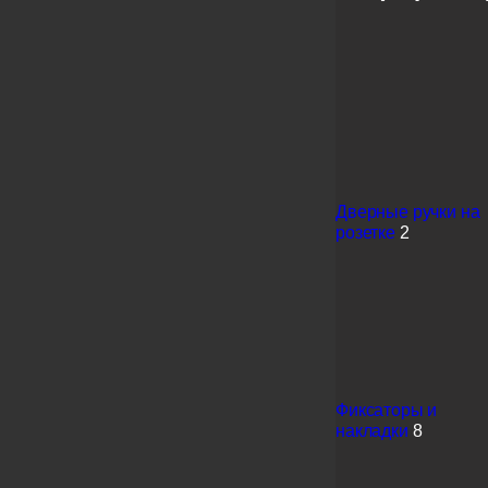
Дверные ручки на
розетке
2
Фиксаторы и
накладки
8