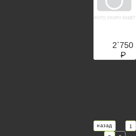
2`750
P
назад
1