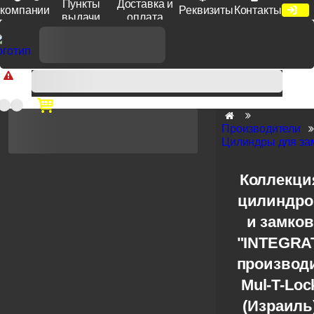
Пункты
Доставка и
компании
Реквизиты
Контакты
выдачи
оплата
Доп. скидка от цен на сайте 7% при заказе от 50 тыс. руб
продукции Venezia, Fratelli, Tupai, Extreza, Melodia, Forme при
оплате по счету.
Производители
Цилиндры для зам
Коллекци
цилиндро
и замков
"INTEGRA
производ
Mul-T-Loc
(Израиль