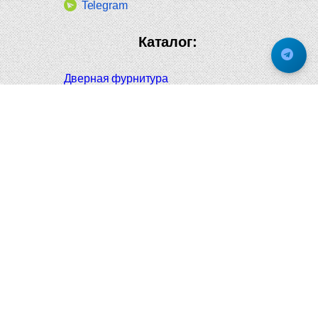
Telegram
Каталог:
Дверная фурнитура
Дверные ручки
Оконная фурнитура
Отопление и сантехника
Мебельные ручки
Напольные и настенные покрытия
Карнизы для штор
Велошлемы и велозамки
Аксессуары для дома
Почтовые ящики