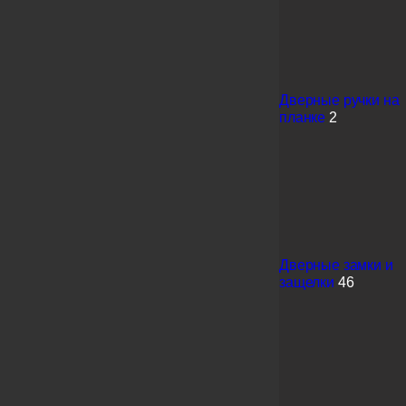
Дверные ручки на
планке
2
Дверные замки и
защелки
46