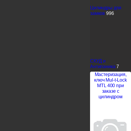
Цилиндры для
замков
996
СКУД и
Антипаника
7
Мастеризация,
ключ Mul-t-Lock
MTL 400 при
заказе с
цилиндром