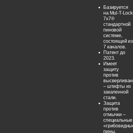
Базируется
на Mul-T-Lock
7x7®
стандартной
пиновой
системе,
состоящей из
7 каналов.
Патент до
2023.
Имеет
защиту
против
высверливан
– штифты из
закаленной
стали.
Защита
против
отмычки –
специальные
«грибовидны
пины.