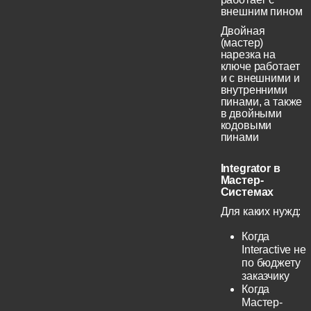
внешним пином
Двойная
(мастер)
нарезка на
ключе работает
и с внешними и
внутренними
пинами, а также
в двойными
кодовыми
пинами
Integrator в
Мастер-
Системах
Для каких нужд:
Когда
Interactive не
по бюджету
заказчику
Когда
Мастер-