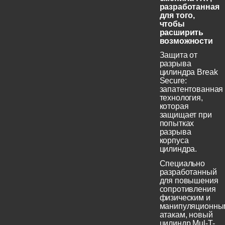
разработанная
для того,
чтобы
расширить
возможности
Защита от
разрыва
цилиндра Break
Secure:
запатентованная
технология,
которая
защищает при
попытках
разрыва
корпуса
цилиндра.
Специально
разработанный
для повышения
сопротивления
физическим и
манипуляционны
атакам, новый
цилиндр Mul-T-