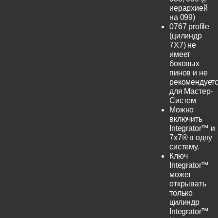
иерархией
на 099)
0767 profile
(цилиндр
7Х7) не
имеет
боковых
пинов и не
рекомендует
для Мастер-
Систем
Можно
включить
Integrator™ и
7x7® в одну
систему.
Ключ
Integrator™
может
открывать
только
цилиндр
Integrator™