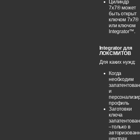
Цилиндр
7х7® может
быть открыт
ключом 7х7®
или ключом
Integrator™.
Integrator для
ЛОКСМИТОВ
Для каких нужд:
Когда
необходим
запатентова
и
персонализи
профиль
Заготовки
ключа
запатентова
–только в
авторизован
центрах