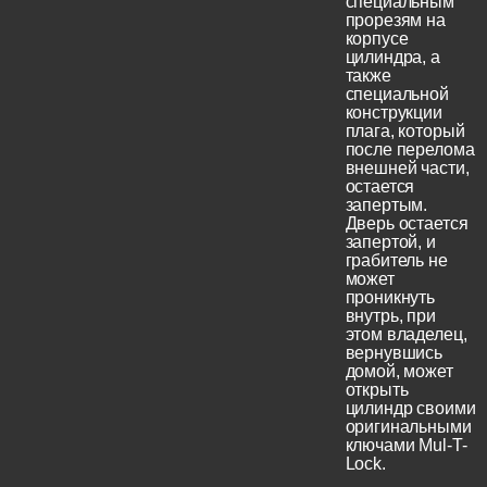
специальным
прорезям на
корпусе
цилиндра, а
также
специальной
конструкции
плага, который
после перелома
внешней части,
остается
запертым.
Дверь остается
запертой, и
грабитель не
может
проникнуть
внутрь, при
этом владелец,
вернувшись
домой, может
открыть
цилиндр своими
оригинальными
ключами Mul-T-
Lock.