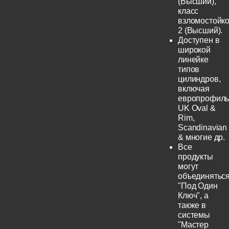
(Высший),
класс
взломостойко
2 (Высший).
Доступен в
широкой
линейке
типов
цилиндров,
включая
европрофиль
UK Oval &
Rim,
Scandinavian
& многие др.
Все
продукты
могут
объединятьс
"Под Один
Ключ", а
также в
системы
"Мастер