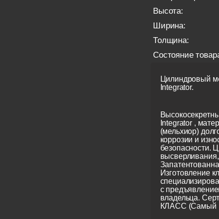
Высота:
Ширина:
Толщина:
Состояние товар
Цилиндровый ме
Integrator.
Высокосекретны
Integrator , мате
(мельхиор) долг
коррозии и изно
безопасности. Ц
высверливания, 
Запатентованна
Изготовление кл
специализирова
с предъявление
владельца. Сер
КЛАСС (Самый 