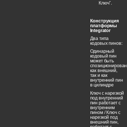
Ключ".
Конструкция
платформы
Integrator
Два типа
кодовых пинов:
Одинарный
кодовый пин
может быть
спозиционирован
как внешний,
так и как
внутренний пин
в цилиндре
Ключ с нарезкой
под внутренний
пин работает с
внутренним
пином / Ключ с
нарезкой под
внешний пин,
работает с