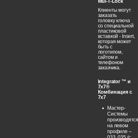
Mul-T-Lock
Клиенты могут
заказать
головку ключа
со специальной
пластиковой
вставкой - Insert,
которая может
быть с
логотипом,
сайтом и
телефоном
заказчика.
Integrator ™ и
7x7®
Комбинация с
7x7
Мастер-
Системы
производятс
на левом
профиле –
033, 035 (с