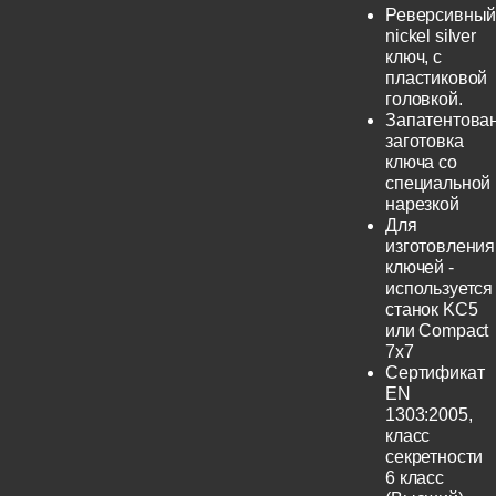
Реверсивны
nickel silver
ключ, с
пластиковой
головкой.
Запатентова
заготовка
ключа со
специальной
нарезкой
Для
изготовления
ключей -
используется
станок KC5
или Compact
7x7
Сертификат
EN
1303:2005,
класс
секретности
6 класс