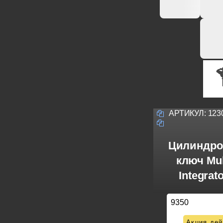
АРТИКУЛ:
123
Цилиндро
ключ Mul
Integrat
9350
Акция дей