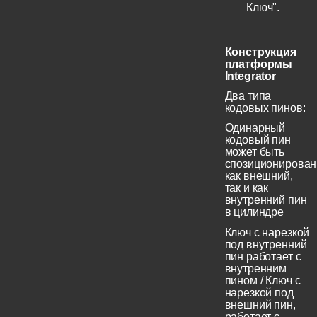
Ключ".
Конструкция
платформы
Integrator
Два типа
кодовых пинов:
Одинарный
кодовый пин
может быть
спозиционирован
как внешний,
так и как
внутренний пин
в цилиндре
Ключ с нарезкой
под внутренний
пин работает с
внутренним
пином / Ключ с
нарезкой под
внешний пин,
работает с