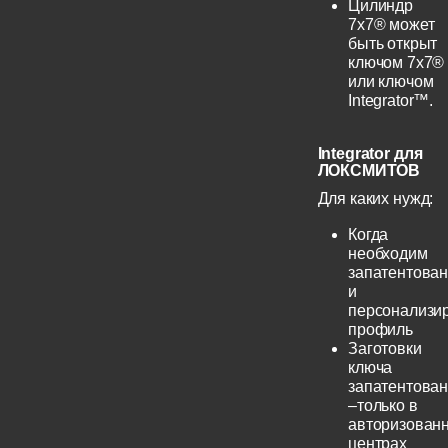
Цилиндр
7х7® может
быть открыт
ключом 7х7®
или ключом
Integrator™.
Integrator для
ЛОКСМИТОВ
Для каких нужд:
Когда
необходим
запатентова
и
персонализи
профиль
Заготовки
ключа
запатентова
–только в
авторизован
центрах