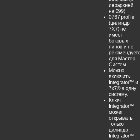
иерархией
на 099)
0767 profile
(цилиндр
7Х7) не
имеет
боковых
пинов и не
рекомендует
для Мастер-
Систем
Можно
включить
Integrator™ и
7x7® в одну
систему.
Ключ
Integrator™
может
открывать
только
цилиндр
Integrator™