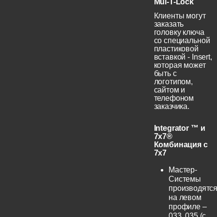
Mul-T-Lock
Клиенты могут
заказать
головку ключа
со специальной
пластиковой
вставкой - Insert,
которая может
быть с
логотипом,
сайтом и
телефоном
заказчика.
Integrator ™ и
7x7®
Комбинация с
7x7
Мастер-
Системы
производятс
на левом
профиле –
033, 035 (с