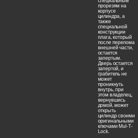
специальным
прорезям на
корпусе
цилиндра, а
также
специальной
конструкции
плага, который
после перелома
внешней части,
остается
запертым.
Дверь остается
запертой, и
грабитель не
может
проникнуть
внутрь, при
этом владелец,
вернувшись
домой, может
открыть
цилиндр своими
оригинальными
ключами Mul-T-
Lock.