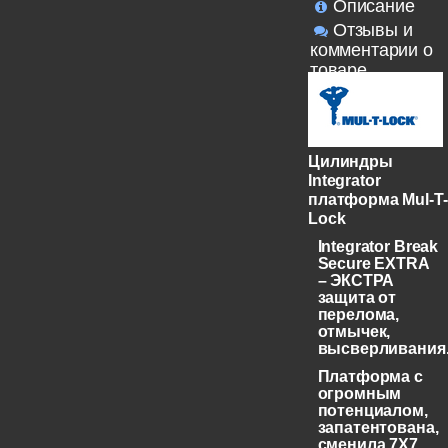
Описание
Отзывы и
комментарии о
товаре
Цилиндры
Integrator
платформа Mul-T-
Lock
Integrator Break
Secure EXTRA
– ЭКСТРА
защита от
перелома,
отмычек,
высверливания
Платформа с
огромным
потенциалом,
запатентована,
сменила 7X7,