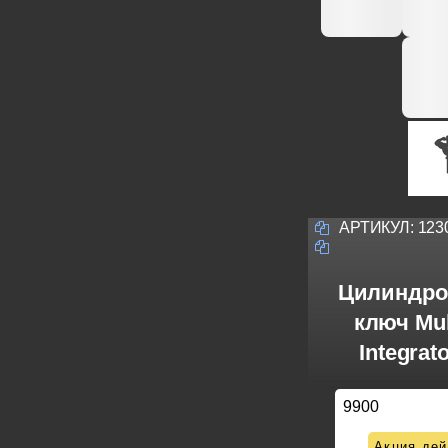
АРТИКУЛ:
123
Цилиндро
ключ Mul
Integrat
9900
Акция дей