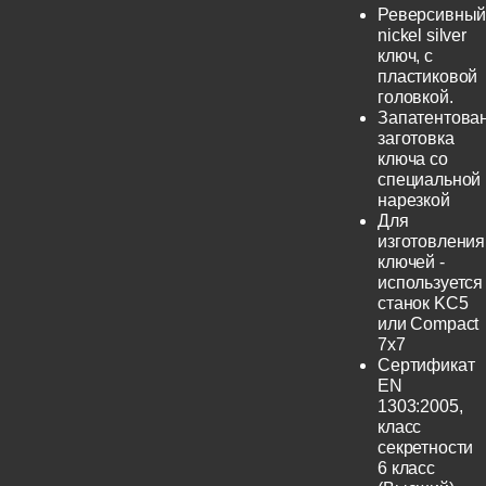
Реверсивны
nickel silver
ключ, с
пластиковой
головкой.
Запатентова
заготовка
ключа со
специальной
нарезкой
Для
изготовления
ключей -
используется
станок KC5
или Compact
7x7
Сертификат
EN
1303:2005,
класс
секретности
6 класс