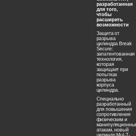
разработанная
для того,
чтобы
расширить
возможности
Защита от
разрыва
цилиндра Break
Secure:
запатентованная
технология,
которая
защищает при
попытках
разрыва
корпуса
цилиндра.
Специально
разработанный
для повышения
сопротивления
физическим и
манипуляционны
атакам, новый
цилиндр Mul-T-