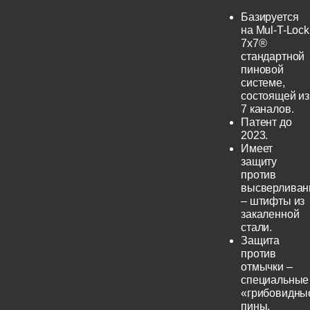
Базируется
на Mul-T-Lock
7x7®
стандартной
пиновой
системе,
состоящей из
7 каналов.
Патент до
2023.
Имеет
защиту
против
высверливан
– штифты из
закаленной
стали.
Защита
против
отмычки –
специальные
«грибовидны
пины.