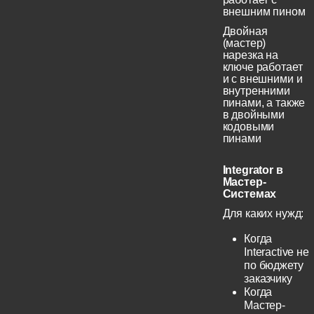
внешним пином
Двойная
(мастер)
нарезка на
ключе работает
и с внешними и
внутренними
пинами, а также
в двойными
кодовыми
пинами
Integrator в
Мастер-
Системах
Для каких нужд:
Когда
Interactive не
по бюджету
заказчику
Когда
Мастер-