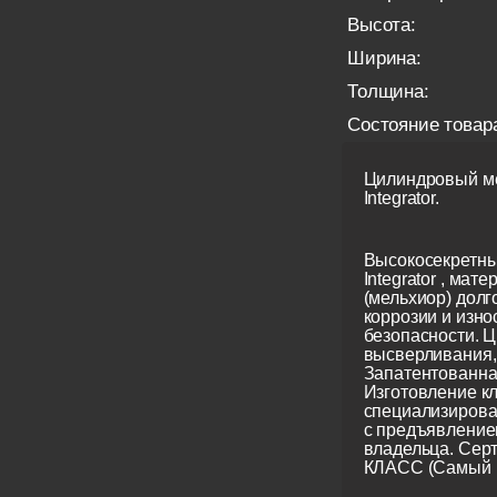
Высота:
Ширина:
Толщина:
Состояние товар
Цилиндровый ме
Integrator.
Высокосекретны
Integrator , мате
(мельхиор) долг
коррозии и изно
безопасности. Ц
высверливания, 
Запатентованна
Изготовление кл
специализирова
с предъявление
владельца. Сер
КЛАСС (Самый 