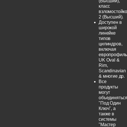
(Высший),
класс
взломостойко
2 (Высший).
Доступен в
широкой
линейке
типов
цилиндров,
включая
европрофиль
UK Oval &
Rim,
Scandinavian
& многие др.
Все
продукты
могут
объединятьс
"Под Один
Ключ", а
также в
системы
"Мастер