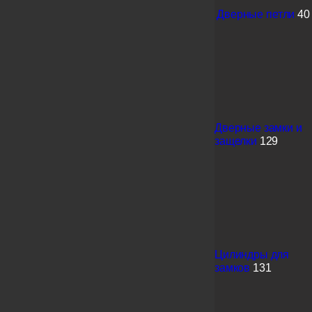
Дверные петли
40
Дверные замки и
защелки
129
Цилиндры для
замков
131