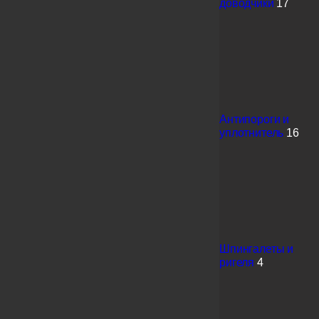
доводчики
17
Антипороги и
уплотнитель
16
Шпингалеты и
ригеля
4