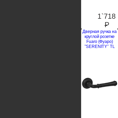
1`718
P
Дверная ручка на
круглой розетке
Fuaro (Фуаро)
"SERENITY" TL