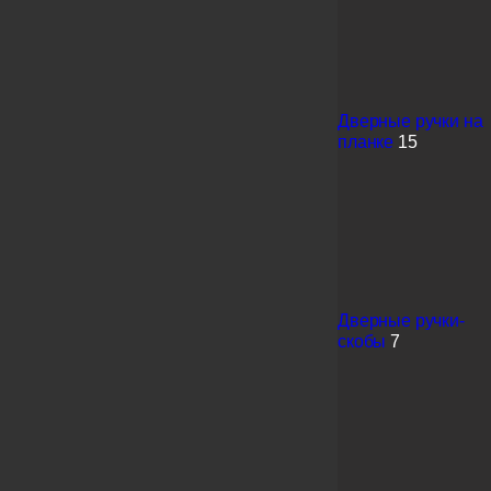
Дверные ручки на
планке
15
Дверные ручки-
скобы
7