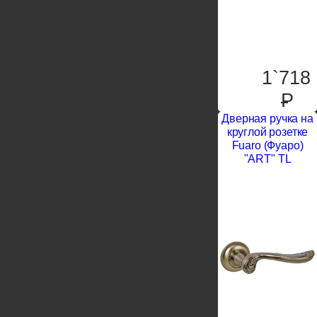
1`718
P
Дверная ручка на
круглой розетке
Fuaro (Фуаро)
"ART" TL