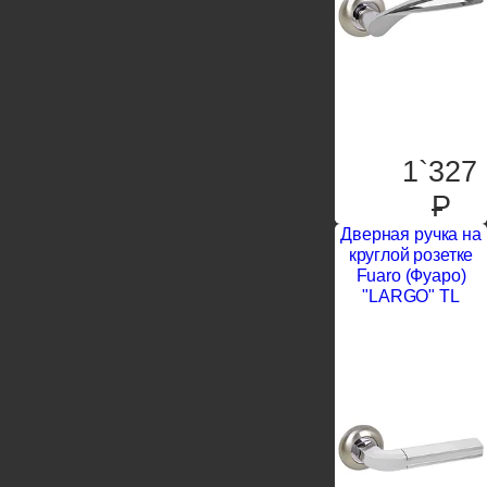
1`327
P
Дверная ручка на
круглой розетке
Fuaro (Фуаро)
"LARGO" TL