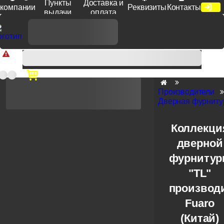
Пункты
Доставка и
компании
Реквизиты
Контакты
выдачи
оплата
Доп. скидка от цен на сайте 7% при заказе от 50 тыс. руб
продукции Venezia, Fratelli, Tupai, Extreza, Melodia, Forme при
оплате по счету.
Производители
Дверная фурниту
Коллекци
дверной
фурниту
"TL"
производ
Fuaro
(Китай)