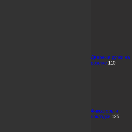
Дверные ручки на
розетке
110
Фиксаторы и
накладки
125