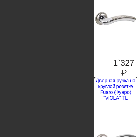
1`327
P
Дверная ручка на
круглой розетке
Fuaro (Фуаро)
"VIOLA" TL