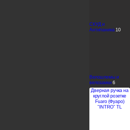
СКУД и
Антипаника
10
Велошлемы и
велозамки
6
Дверная ручка на
круглой розетке
Fuaro (Фуаро)
"INTRO" TL