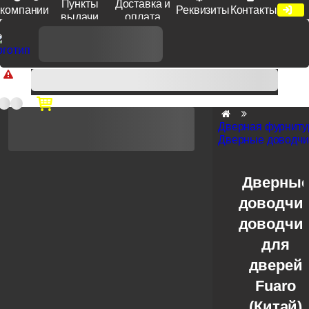
Пункты
Доставка и
компании
Реквизиты
Контакты
выдачи
оплата
Доп. скидка от цен на сайте 7% при заказе от 50 тыс. руб
продукции Venezia, Fratelli, Tupai, Extreza, Melodia, Forme при
оплате по счету.
Дверная фурниту
Дверные доводчи
Дверны
доводчик
доводчи
для
дверей
Fuaro
(Китай)