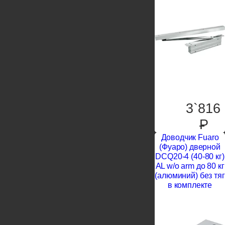
3`816
P
Доводчик Fuaro
(Фуаро) дверной
DCQ20-4 (40-80 кг)
AL w/o arm до 80 кг
(алюминий) без тяг
в комплекте