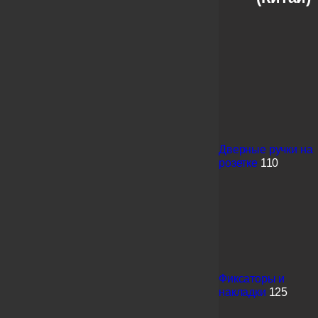
Дверные ручки на
розетке
110
Фиксаторы и
накладки
125