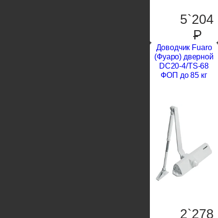
5`204
P
Доводчик Fuaro
(Фуаро) дверной
DC20-4/TS-68
ФОП до 85 кг
2`278