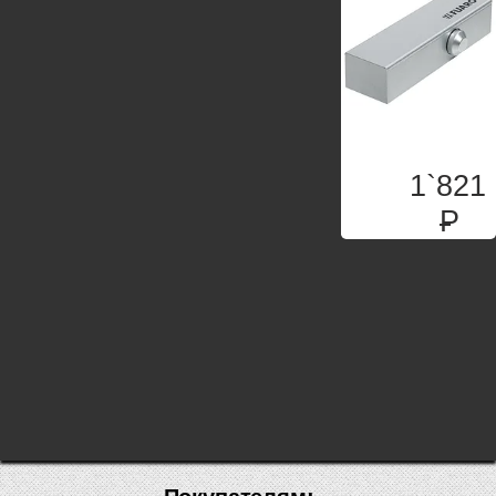
1`821
P