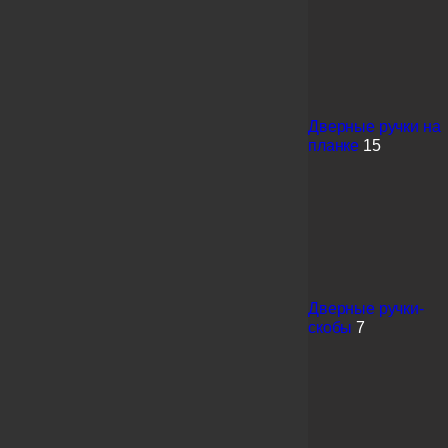
Дверные ручки на
планке
15
Дверные ручки-
скобы
7