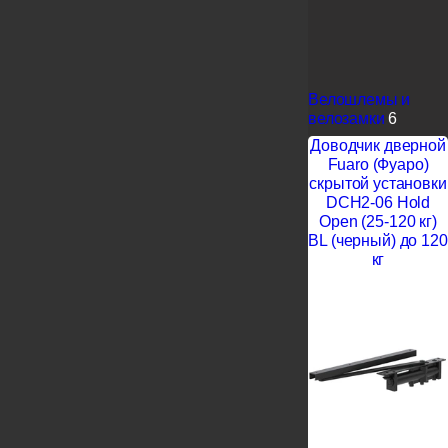
Велошлемы и
велозамки
6
Доводчик дверной
Fuaro (Фуаро)
скрытой установки
DCH2-06 Hold
Open (25-120 кг)
BL (черный) до 120
кг