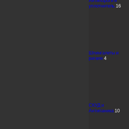
Антипороги и
уплотнитель
16
Шпингалеты и
ригеля
4
СКУД и
Антипаника
10