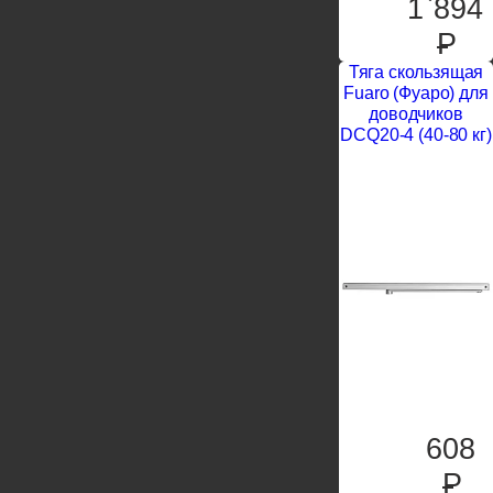
1`894
P
Тяга скользящая
Fuaro (Фуаро) для
доводчиков
DCQ20-4 (40-80 кг)
608
P