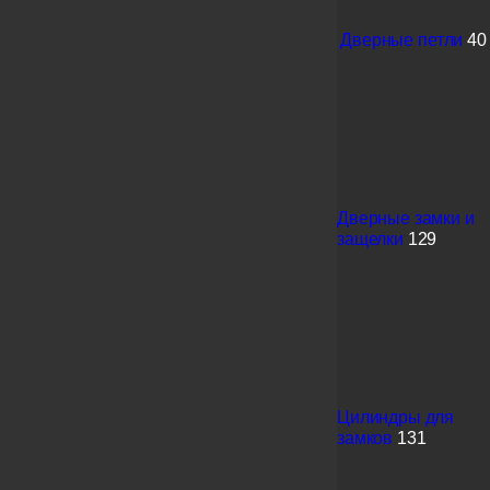
Дверные петли
40
Дверные замки и
защелки
129
Цилиндры для
замков
131