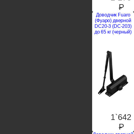
P
Доводчик Fuaro
(Фуаро) дверной
DC20-3 (DC-203)
до 65 кг (черный)
1`642
P