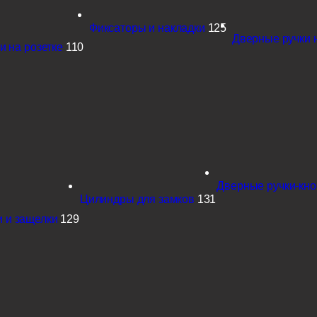
Фиксаторы и накладки
125
Дверные ручки 
и на розетке
110
Дверные ручки-кн
Цилиндры для замков
131
 и защелки
129