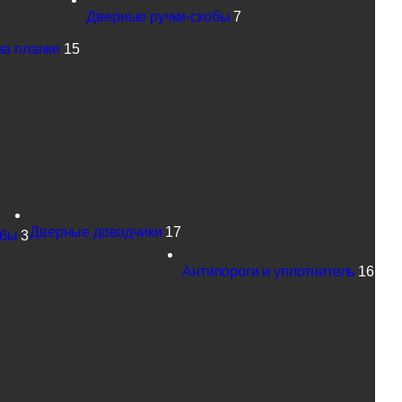
Дверные ручки-скобы
7
на планке
15
Дверные доводчики
17
обы
3
Антипороги и уплотнитель
16