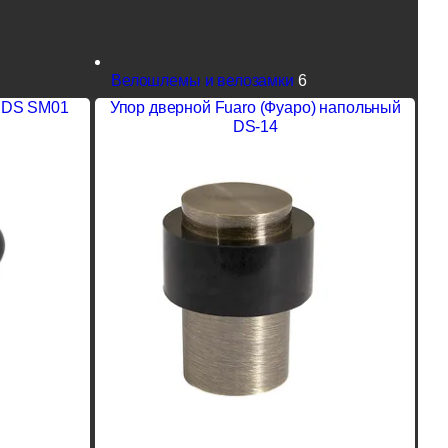
Велошлемы и велозамки
6
) DS SM01
Упор дверной Fuaro (Фуаро) напольный
DS-14