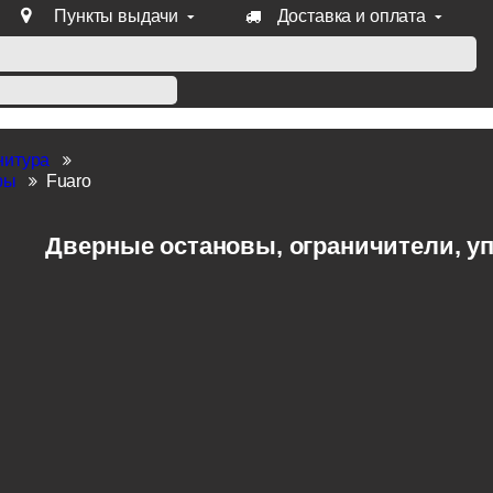
Пункты выдачи
Доставка и оплата
уб продукции Venezia, Fratelli, Tupai, Extreza, Melodia, Forme
нитура
ры
Fuaro
Дверные остановы, ограничители, уп