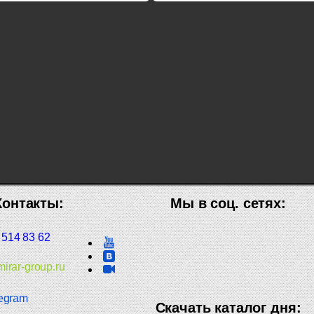
Контакты:
Мы в соц. сетях:
 514 83 62
irar-group.ru
egram
Скачать каталог дня: