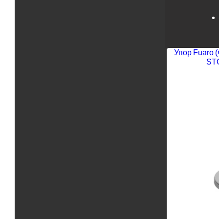
Упор Fuaro 
ST