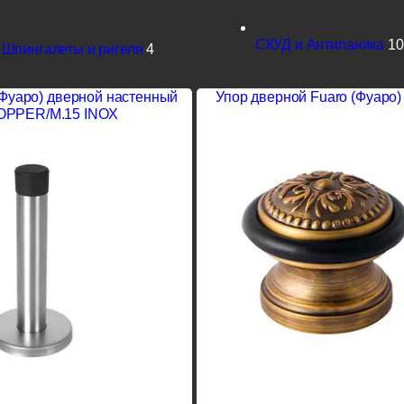
СКУД и Антипаника
10
Шпингалеты и ригеля
4
(Фуаро) дверной настенный
Упор дверной Fuaro (Фуаро
OPPER/M.15 INOX