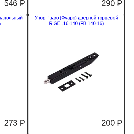
546
P
290
P
 напольный
Упор Fuaro (Фуаро) дверной торцевой
а
RIGEL16-140 (FB 140-16)
273
P
200
P