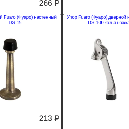
266
P
й Fuaro (Фуаро) настенный
Упор Fuaro (Фуаро) дверной
DS-15
DS-100 козья ножк
213
P