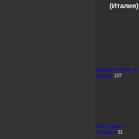
(Италия)
Дверные ручки на
розетке
107
Фиксаторы и
накладки
31