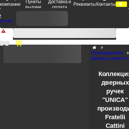
Пункты
Доставка и
компании
Реквизиты
Контакты
выдачи
оплата
Доп. скидка от цен на сайте 7% при заказе от 50 тыс. руб
продукции Venezia, Fratelli, Tupai, Extreza, Melodia, Forme при
оплате по счету.
Производители
Дверные ручки Frat
Коллекци
дверных
ручек
"UNICA"
производ
Fratelli
Cattini