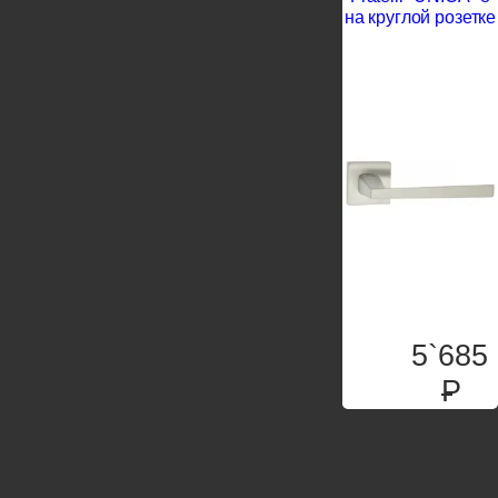
на круглой розетке
5`685
P