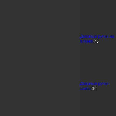
Дверные ручки на
планке
73
Дверные ручки-
скобы
14