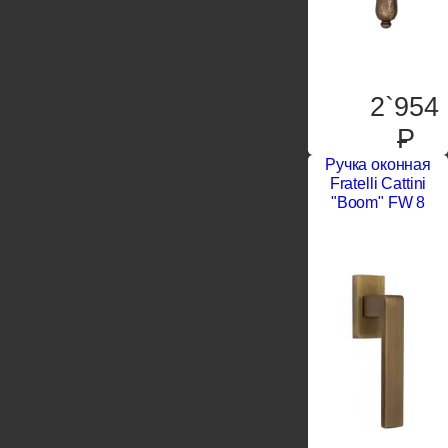
2`954
P
Ручка оконная
Fratelli Cattini
"Boom" FW 8