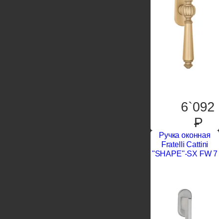
6`092
P
Ручка оконная
Fratelli Cattini
"SHAPE"-SX FW 7