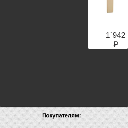
1`942
P
Покупателям: