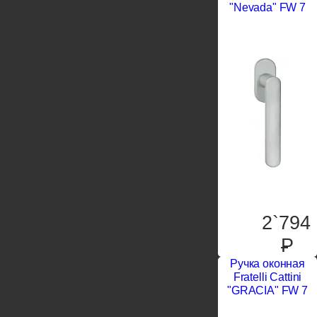
"Nevada" FW 7
2`794
P
Ручка оконная
Fratelli Cattini
"GRACIA" FW 7