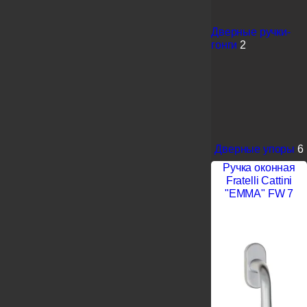
Дверные ручки-
гонги
2
Дверные упоры
6
Ручка оконная
Fratelli Cattini
"EMMA" FW 7