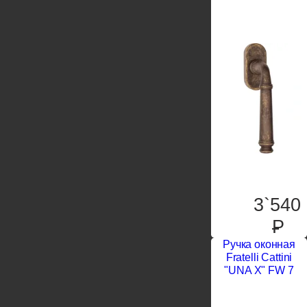
3`540
P
Ручка оконная
Fratelli Cattini
"UNA X" FW 7