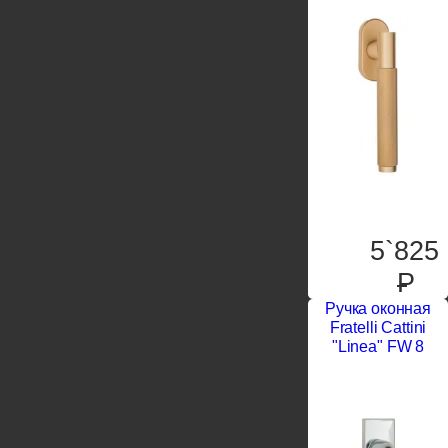
5`825
P
Ручка оконная
Fratelli Cattini
"Linea" FW 8