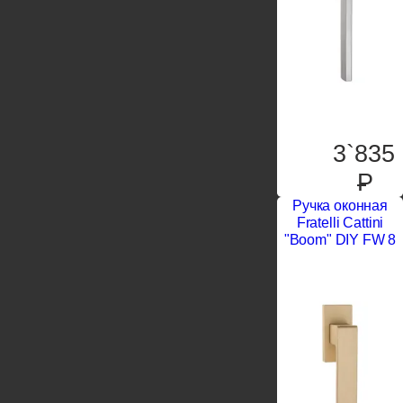
3`835
P
Ручка оконная
Fratelli Cattini
"Boom" DIY FW 8