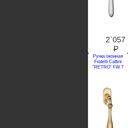
2`057
P
Ручка оконная
Fratelli Cattini
"RETRO" FW 7