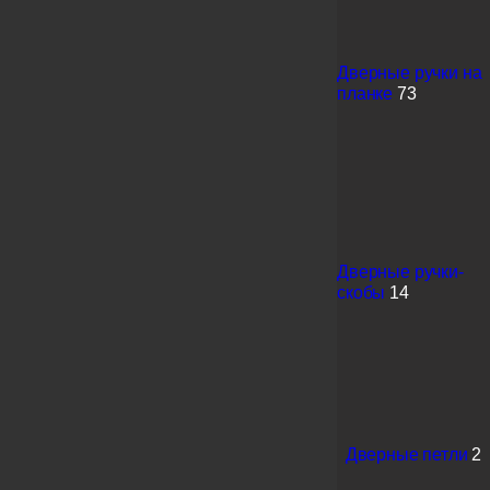
Дверные ручки на
планке
73
Дверные ручки-
скобы
14
Дверные петли
2