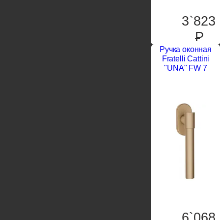
3`823
P
Ручка оконная
Fratelli Cattini
"UNA" FW 7
6`068