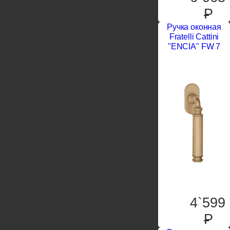
P
Ручка оконная
Fratelli Cattini
"ENCIA" FW 7
4`599
P