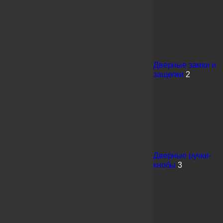
Дверные замки и
защелки
2
Дверные ручки-
кнобы
3