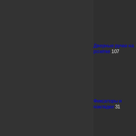
Дверные ручки на
розетке
107
Фиксаторы и
накладки
31