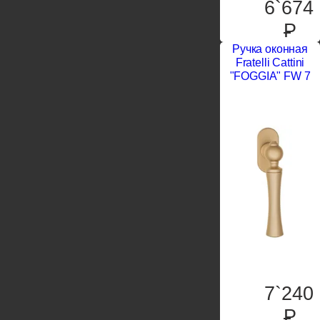
6`674
P
Ручка оконная
Fratelli Cattini
"FOGGIA" FW 7
7`240
P