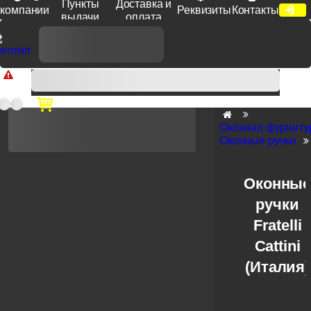
Пункты
Доставка и
компании
Реквизиты
Контакты
выдачи
оплата
Доп. скидка от цен на сайте 7% при заказе от 50 тыс. руб
продукции Venezia, Fratelli, Tupai, Extreza, Melodia, Forme при
оплате по счету.
Оконная фурниту
Оконные ручки
Оконны
ручки
Fratelli
Cattini
(Италия)