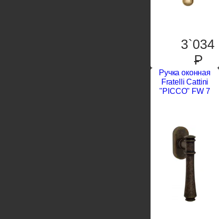
3`034
P
Ручка оконная
Fratelli Cattini
"PICCO" FW 7