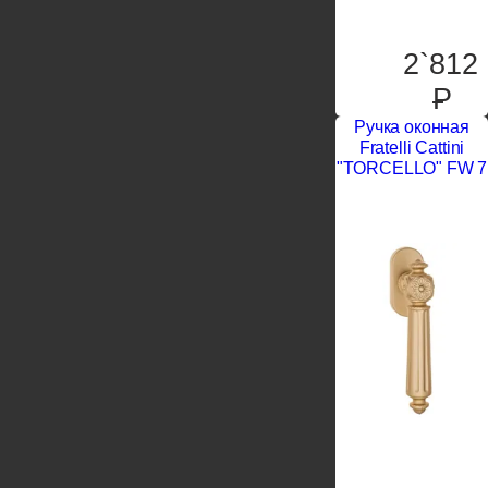
2`812
P
Ручка оконная
Fratelli Cattini
"TORCELLO" FW 7