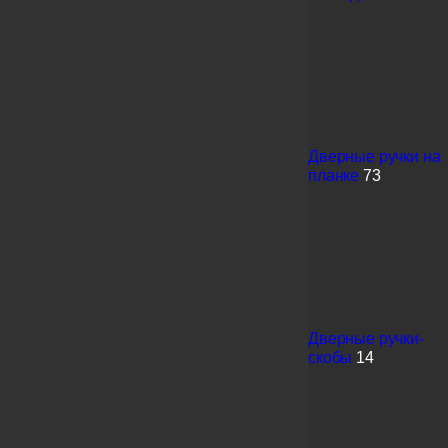
Дверные ручки на
планке
73
Дверные ручки-
скобы
14