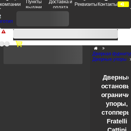
Пункты
Доставка и
компании
Реквизиты
Контакты
выдачи
оплата
Доп. скидка от цен на сайте 7% при заказе от 50 тыс. руб
продукции Venezia, Fratelli, Tupai, Extreza, Melodia, Forme при
оплате по счету.
Дверная фурниту
Дверные упоры
Дверны
остановы
ограничи
упоры,
стоппер
Fratelli
Cattini