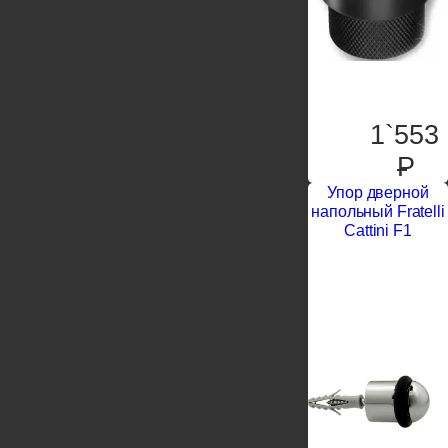
1`553
P
Упор дверной
напольный Fratelli
Cattini F1