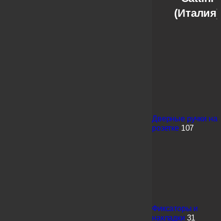
(Италия)
Дверные ручки на
розетке
107
Фиксаторы и
накладки
31