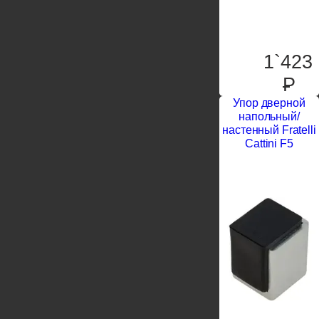
1`423
P
Упор дверной
напольный/
настенный Fratelli
Cattini F5