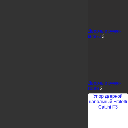
Дверные ручки-
кнобы
3
Дверные ручки-
гонги
2
Упор дверной
напольный Fratelli
Cattini F3