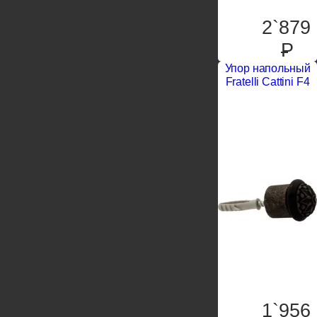
2`879
P
Упор напольный
Fratelli Cattini F4
1`956