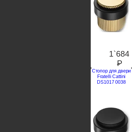
1`684
P
Стопор для двери
Fratelli Cattini
DS1017 0038