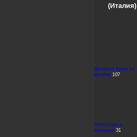
(Италия)
Дверные ручки на
розетке
107
Фиксаторы и
накладки
31