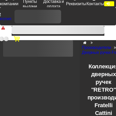
Пункты
Доставка и
компании
Реквизиты
Контакты
выдачи
оплата
Доп. скидка от цен на сайте 7% при заказе от 50 тыс. руб
продукции Venezia, Fratelli, Tupai, Extreza, Melodia, Forme при
оплате по счету.
Производители
Дверные ручки Frat
Коллекци
дверных
ручек
"RETRO"
производ
Fratelli
Cattini