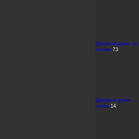
Дверные ручки на
планке
73
Дверные ручки-
скобы
14