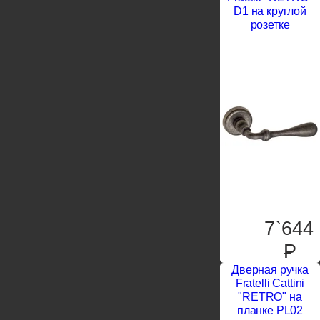
D1 на круглой
розетке
7`644
P
Дверная ручка
Fratelli Cattini
"RETRO" на
планке PL02