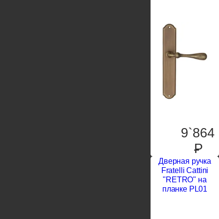
9`864
P
Дверная ручка
Fratelli Cattini
"RETRO" на
планке PL01