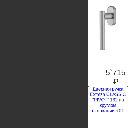
5`715
P
Дверная ручка
Extreza CLASSIC
"PIVOT" 132 на
круглом
основании R01