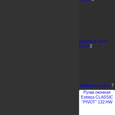
Дверные ручки-
гонги
2
Дверные упоры
7
Ручка оконная
Extreza CLASSIC
"PIVOT" 132 HW