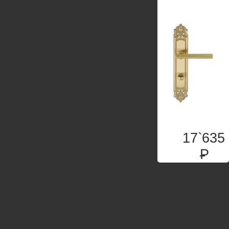
17`635
P