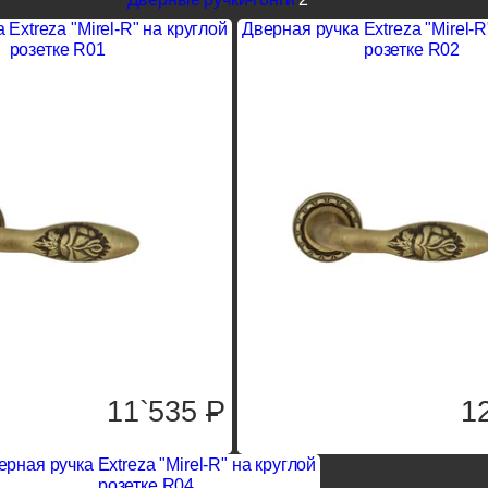
 Extreza "Mirel-R" на круглой
Дверная ручка Extreza "Mirel-R
розетке R01
розетке R02
11`535
P
1
ерная ручка Extreza "Mirel-R" на круглой
розетке R04