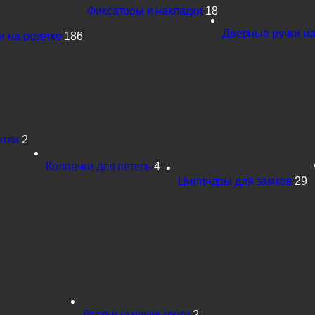
Фиксаторы и накладки
18
Дверные ручки на
 на розетке
186
етли
2
Колпачки для петель
4
Цилиндры для замков
29
Дверные ручки-гонги
2