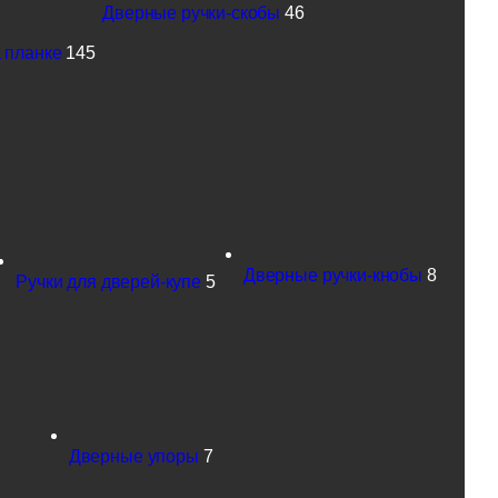
Дверные ручки-скобы
46
 планке
145
Дверные ручки-кнобы
8
Ручки для дверей-купе
5
Дверные упоры
7