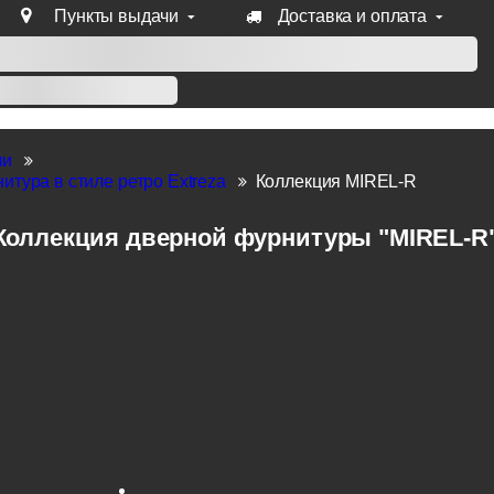
Пункты выдачи
Доставка и оплата
уб продукции Venezia, Fratelli, Tupai, Extreza, Melodia, Forme
ли
итура в стиле ретро Extreza
Коллекция MIREL-R
Коллекция дверной фурнитуры "MIREL-R" 