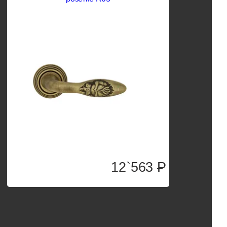
12`563
P