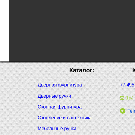
Каталог:
Дверная фурнитура
+7 495
Дверные ручки
1@m
Оконная фурнитура
Tel
Отопление и сантехника
Мебельные ручки