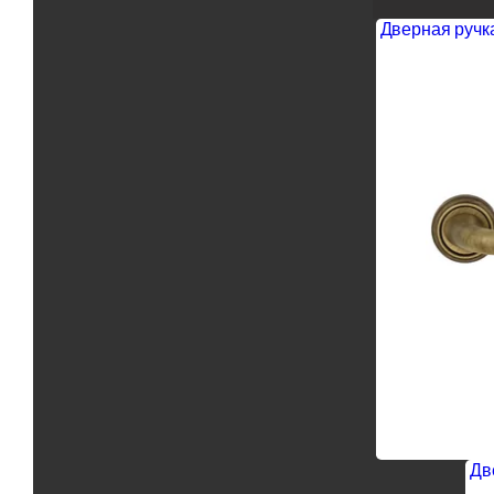
Дверная ручка
Дв