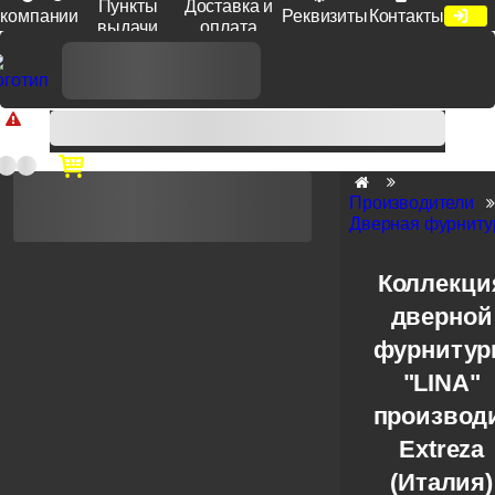
Пункты
Доставка и
компании
Реквизиты
Контакты
выдачи
оплата
Доп. скидка от цен на сайте 7% при заказе от 50 тыс. руб
продукции Venezia, Fratelli, Tupai, Extreza, Melodia, Forme при
оплате по счету.
Производители
Дверная фурнитур
Коллекци
дверной
фурниту
"LINA"
производ
Extreza
(Италия)