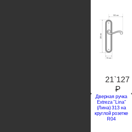
21`127
P
Дверная ручка
Extreza "Lina"
(Лина) 313 на
круглой розетке
R04