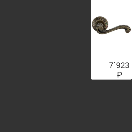
7`923
P