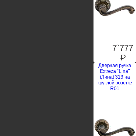
7`777
P
Дверная ручка
Extreza "Lina"
(Лина) 313 на
круглой розетке
R01