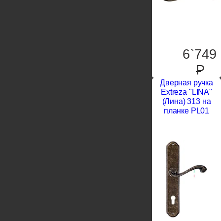
6`749
P
Дверная ручка
Extreza "LINA"
(Лина) 313 на
планке PL01