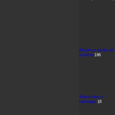
Дверные ручки на
розетке
186
Фиксаторы и
накладки
18