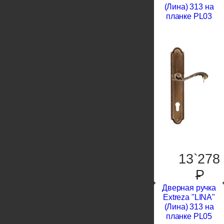
(Лина) 313 на
планке PL03
13`278
P
Дверная ручка
Extreza "LINA"
(Лина) 313 на
планке PL05