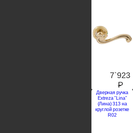
7`923
P
Дверная ручка
Extreza "Lina"
(Лина) 313 на
круглой розетке
R02