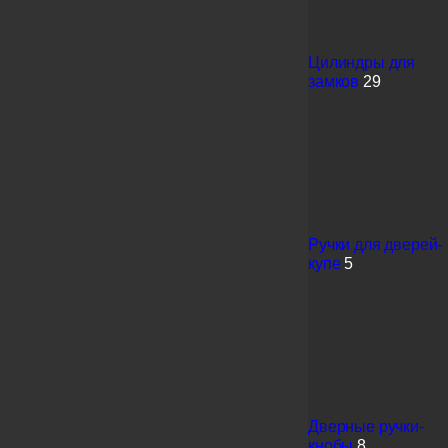
Цилиндры для
замков
29
Ручки для дверей-
купе
5
Дверные ручки-
кнобы
8