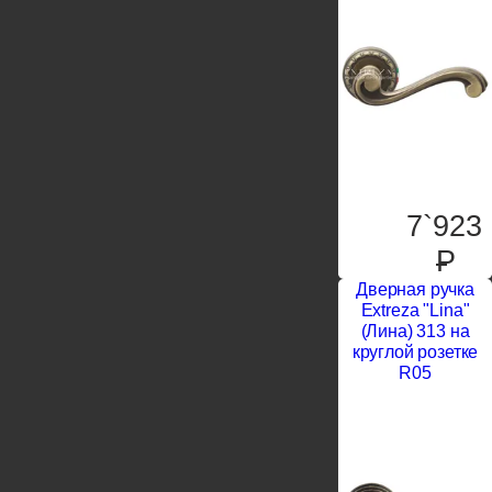
7`923
P
Дверная ручка
Extreza "Lina"
(Лина) 313 на
круглой розетке
R05