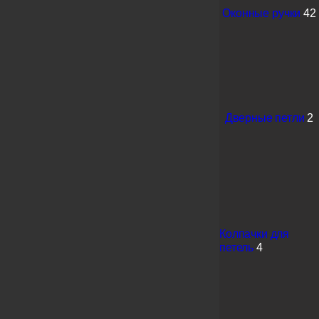
Оконные ручки
42
Дверные петли
2
Колпачки для
петель
4