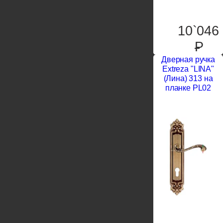
10`046
P
Дверная ручка
Extreza "LINA"
(Лина) 313 на
планке PL02