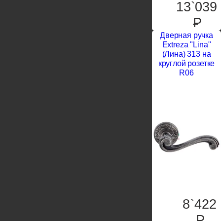
13`039
P
Дверная ручка
Extreza "Lina"
(Лина) 313 на
круглой розетке
R06
8`422
P