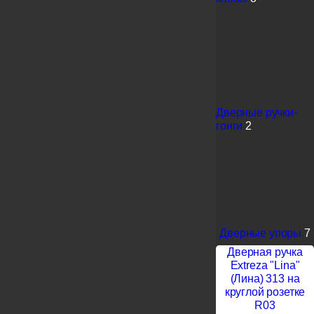
Дверные ручки-
гонги
2
Дверные упоры
7
Дверная ручка
Extreza "Lina"
(Лина) 313 на
круглой розетке
R03