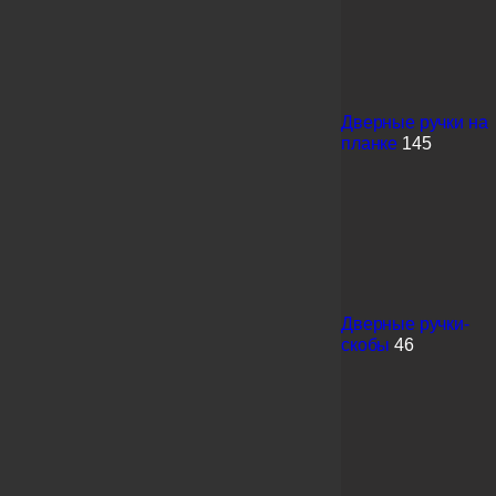
Дверные ручки на
планке
145
Дверные ручки-
скобы
46