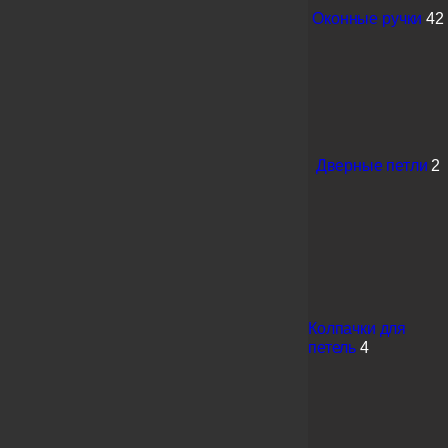
Оконные ручки
42
Дверные петли
2
Колпачки для
петель
4