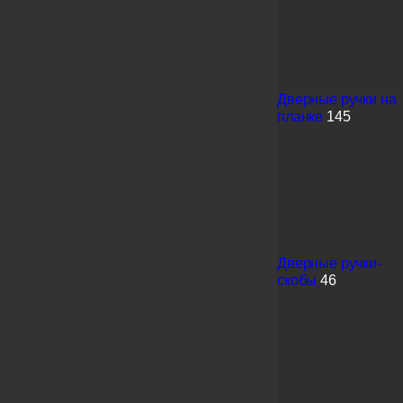
Дверные ручки на
планке
145
Дверные ручки-
скобы
46