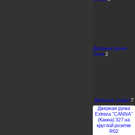
Дверные ручки-
гонги
2
Дверные упоры
7
Дверная ручка
Extreza "CANNA"
(Канна) 327 на
круглой розетке
R02