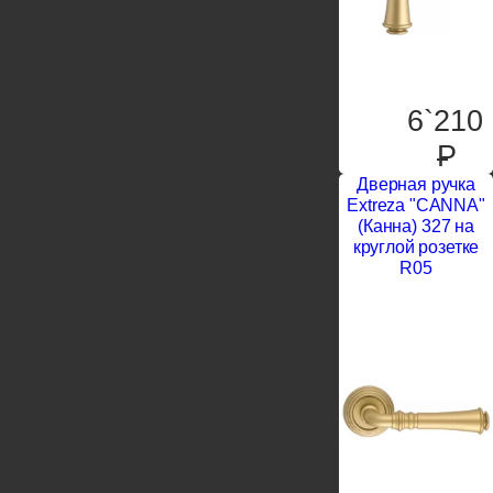
6`210
P
Дверная ручка
Extreza "CANNA"
(Канна) 327 на
круглой розетке
R05