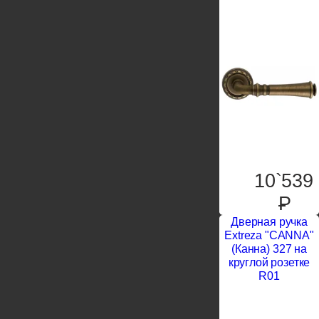
10`539
P
Дверная ручка
Extreza "CANNA"
(Канна) 327 на
круглой розетке
R01