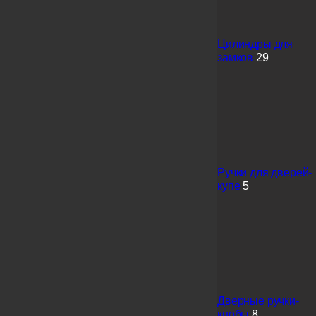
Цилиндры для
замков
29
Ручки для дверей-
купе
5
Дверные ручки-
кнобы
8