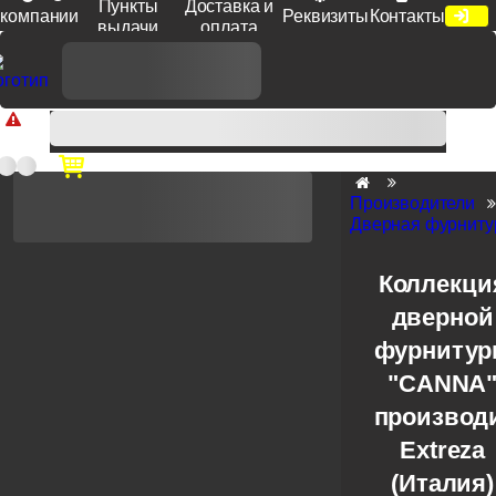
Пункты
Доставка и
компании
Реквизиты
Контакты
выдачи
оплата
Доп. скидка от цен на сайте 7% при заказе от 50 тыс. руб
продукции Venezia, Fratelli, Tupai, Extreza, Melodia, Forme при
оплате по счету.
Производители
Дверная фурнитур
Коллекци
дверной
фурниту
"CANNA
производ
Extreza
(Италия)