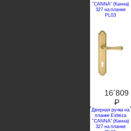
"CANNA" (Канна)
327 на планке
PL03
16`809
P
Дверная ручка на
планке Extreza
"CANNA" (Канна)
327 на планке