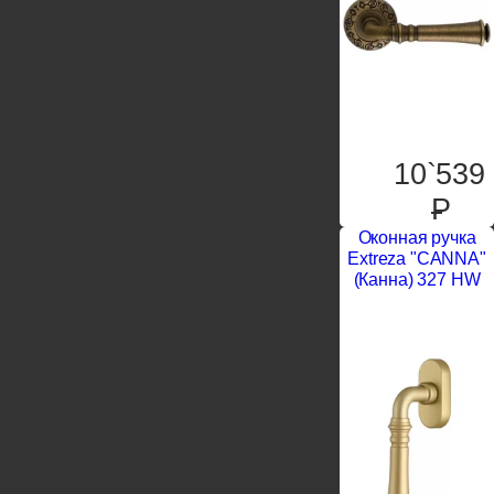
10`539
P
Оконная ручка
Extreza "CANNA"
(Канна) 327 HW