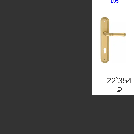
PL05
22`354
P