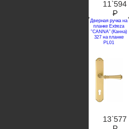
11`594
P
Дверная ручка на
планке Extreza
"CANNA" (Канна)
327 на планке
PL01
13`577
P