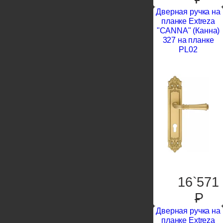
Дверная ручка на
планке Extreza
"CANNA" (Канна)
327 на планке
PL02
16`571
P
Дверная ручка на
планке Extreza