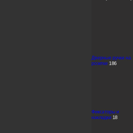
Дверные ручки на
розетке
186
Фиксаторы и
накладки
18