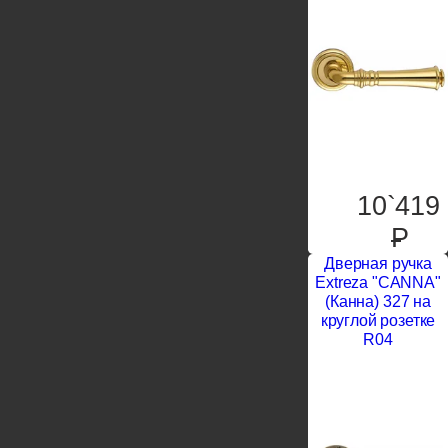
10`419
P
Дверная ручка
Extreza "CANNA"
(Канна) 327 на
круглой розетке
R04