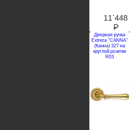
11`448
P
Дверная ручка
Extreza "CANNA"
(Канна) 327 на
круглой розетке
R03