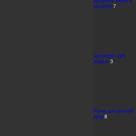
Дверные замки и
защелки
7
Цилиндры для
замков
3
Ручки для дверей-
купе
8