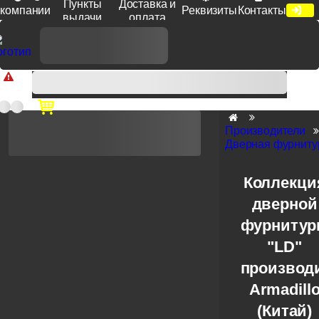
Пункты
Доставка и
компании
Реквизиты
Контакты
выдачи
оплата
Доп. скидка от цен на сайте 7% при заказе от 50 тыс. руб
продукции Venezia, Fratelli, Tupai, Extreza, Melodia, Forme при
оплате по счету.
Производители
Дверная фурнитур
Коллекци
дверной
фурниту
"LD"
производ
Armadill
(Китай)