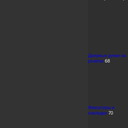
Дверные ручки на
розетке
68
Фиксаторы и
накладки
70