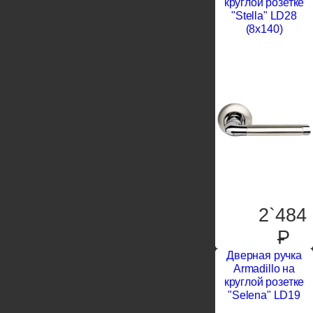
круглой розетке
"Stella" LD28
(8х140)
2`484
P
Дверная ручка
Armadillo на
круглой розетке
"Selena" LD19