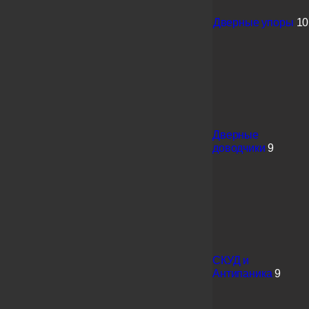
Дверные упоры
10
Дверные
доводчики
9
СКУД и
Антипаника
9