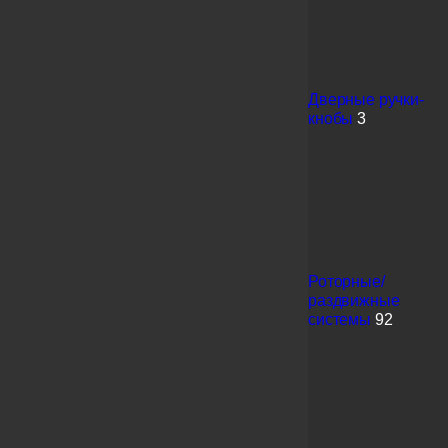
Дверные ручки-
кнобы
3
Роторные/
раздвижные
системы
92