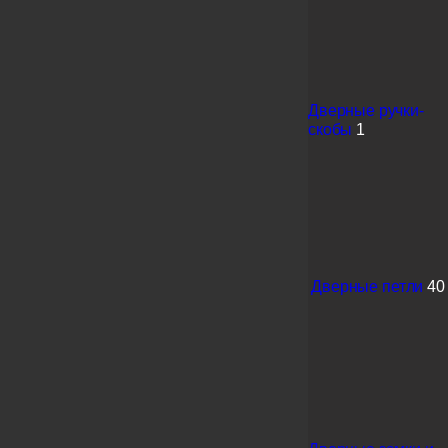
Дверные ручки-
скобы
1
Дверные петли
40