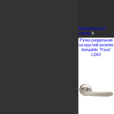
Фурнитура для
стекла
8
Ручка раздельная
на круглой розетке
Armadillo "Pava"
LD42