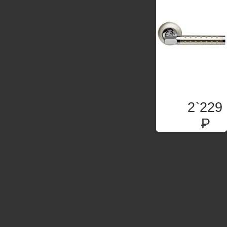
2`229
P