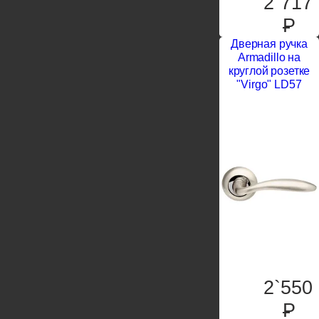
2`717
P
Дверная ручка
Armadillo на
круглой розетке
"Virgo" LD57
2`550
P