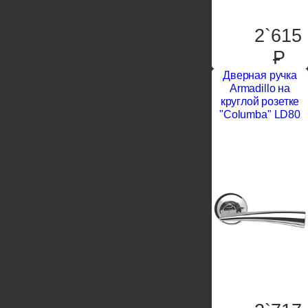
2`615
P
Дверная ручка
Armadillo на
круглой розетке
"Columba" LD80