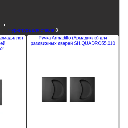
Фурнитура для стекла
8
(Армадилло)
Ручка Armadillo (Армадилло) для
рей
раздвижных дверей SH.QUADRO55.010
x2