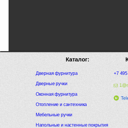
Каталог:
Дверная фурнитура
+7 495
Дверные ручки
1@m
Оконная фурнитура
Tel
Отопление и сантехника
Мебельные ручки
Напольные и настенные покрытия