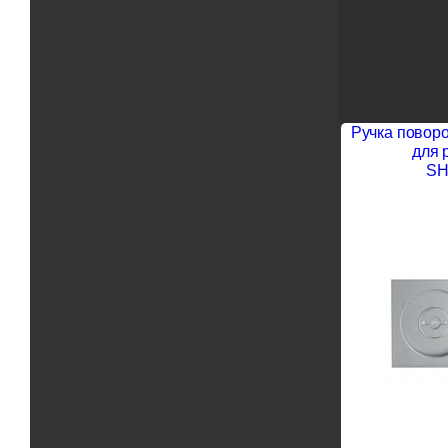
Ручка поворо
для 
SH