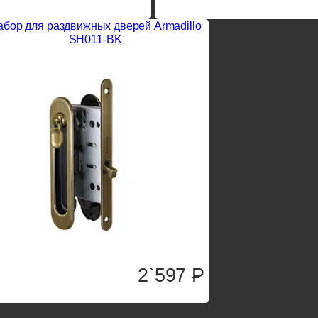
абор для раздвижных дверей Armadillo
SH011-BK
2`597
P