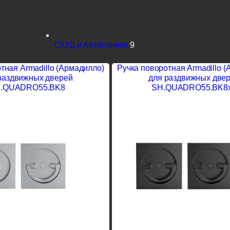
СКУД и Антипаника
9
тная Armadillo (Армадилло)
Ручка поворотная Armadillo 
раздвижных дверей
для раздвижных две
.QUADRO55.BK8
SH.QUADRO55.BK8