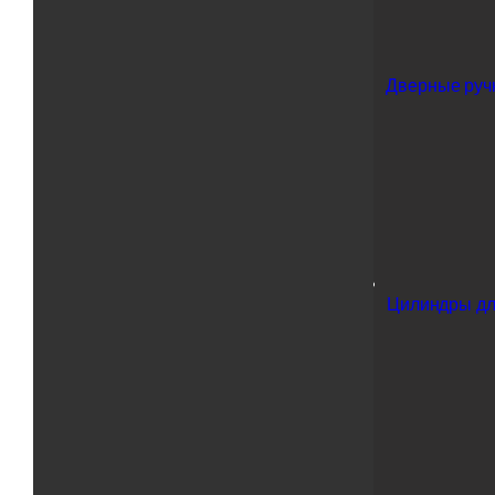
Дверные ручк
Цилиндры дл