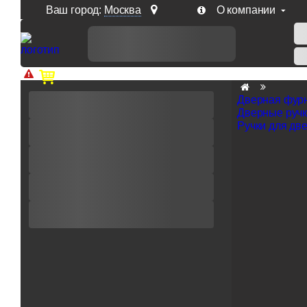
Ваш город:
Москва
О компании
Доп. скидка от цен на сайте 7% при заказе от 50 тыс. р
Дверная фур
Дверные руч
Ручки для дв