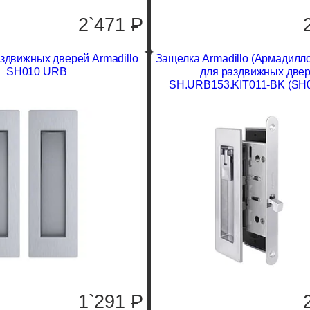
2`471
P
аздвижных дверей Armadillo
Защелка Armadillo (Армадилло
SH010 URB
для раздвижных две
SH.URB153.KIT011-BK (SH
1`291
P