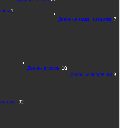
скобы
1
Дверные замки и защелки
7
Дверные упоры
10
Дверные доводчики
9
 системы
92