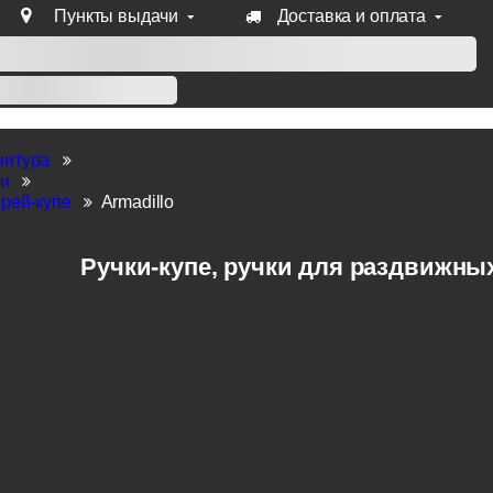
Пункты выдачи
Доставка и оплата
уб продукции Venezia, Fratelli, Tupai, Extreza, Melodia, Forme
нитура
ки
ерей-купе
Armadillo
Ручки-купе, ручки для раздвижных