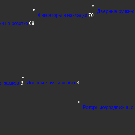
Дверные ручки-
Фиксаторы и накладки
70
и на розетке
68
Дверные ручки-кнобы
3
я замков
3
Роторные/раздвижные