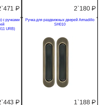
2`471
P
2`180
P
) с ручками
Ручка для раздвижных дверей Armadillo
рей
SH010
011 URB)
2`443
P
1`188
P