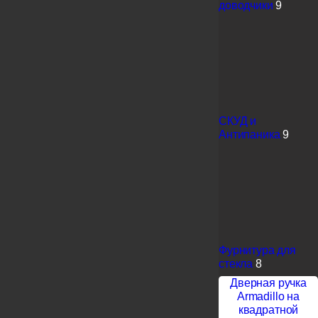
доводчики
9
СКУД и
Антипаника
9
Фурнитура для
стекла
8
Дверная ручка
Armadillo на
квадратной