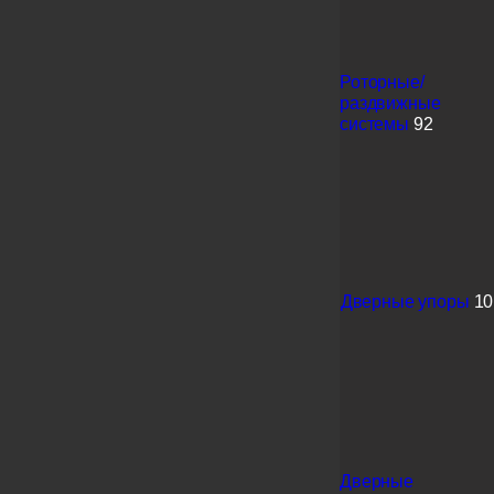
Роторные/
раздвижные
системы
92
Дверные упоры
10
Дверные