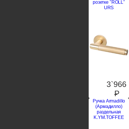
розетке "ROLL"
URS
3`966
P
Ручка Armadillo
(Армадилло)
раздельная
K.YM.TOFFEE