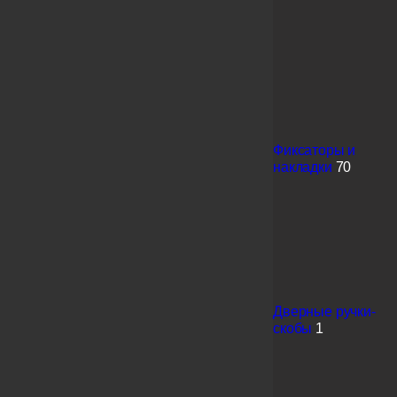
Фиксаторы и
накладки
70
Дверные ручки-
скобы
1