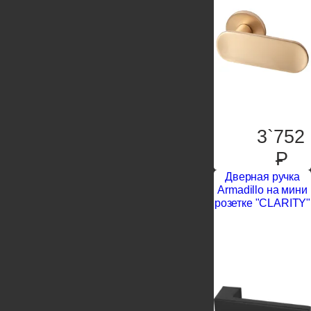
3`752
P
Дверная ручка
Armadillo на мини
розетке "CLARITY"