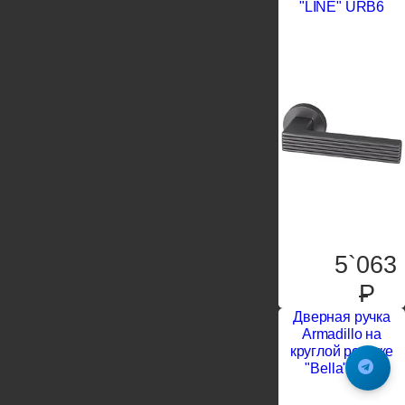
"LINE" URB6
5`063
P
Дверная ручка
Armadillo на
круглой розетке
"Bella" CL2