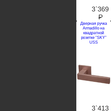
3`369
P
Дверная ручка
Armadillo на
квадратной
розетке "SKY"
USS
3`413