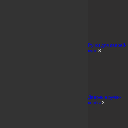
Ручки для дверей-
купе
8
Дверные ручки-
кнобы
3