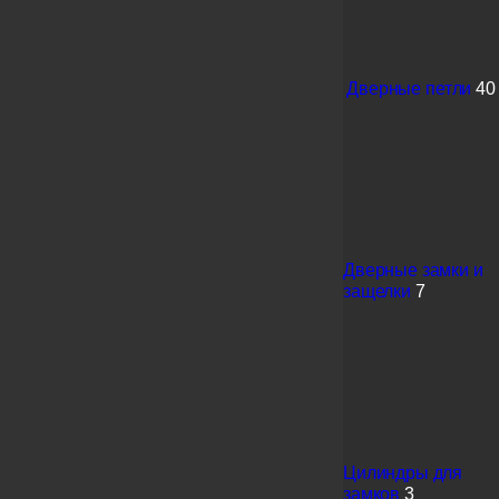
Дверные петли
40
Дверные замки и
защелки
7
Цилиндры для
замков
3