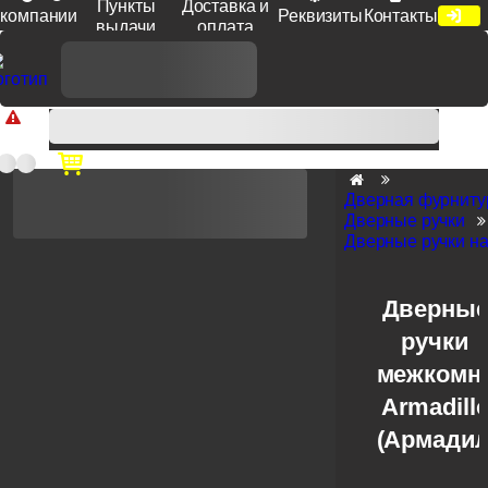
Пункты
Доставка и
компании
Реквизиты
Контакты
выдачи
оплата
Доп. скидка от цен на сайте 7% при заказе от 50 тыс. руб
продукции Venezia, Fratelli, Tupai, Extreza, Melodia, Forme при
оплате по счету.
Дверная фурниту
Дверные ручки
Дверные ручки на
Дверны
ручки
межкомн
Armadill
(Армадил