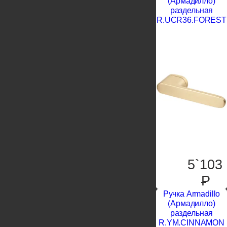
(Армадилло)
раздельная
R.UCR36.FOREST
5`103
P
Ручка Armadillo
(Армадилло)
раздельная
R.YM.CINNAMON