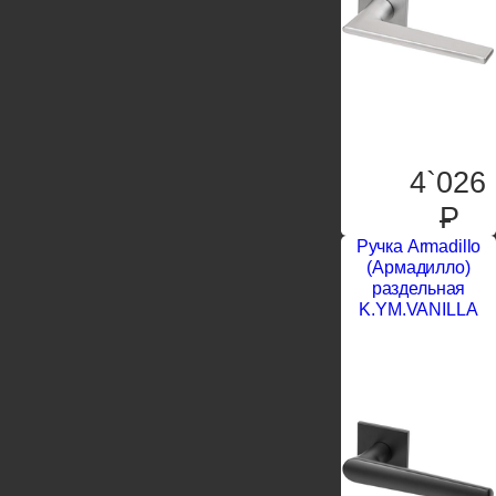
4`026
P
Ручка Armadillo
(Армадилло)
раздельная
K.YM.VANILLA