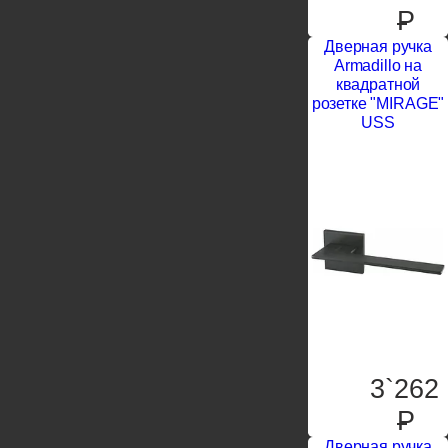
P
Дверная ручка
Armadillo на
квадратной
розетке "MIRAGE"
USS
3`262
P
Дверная ручка