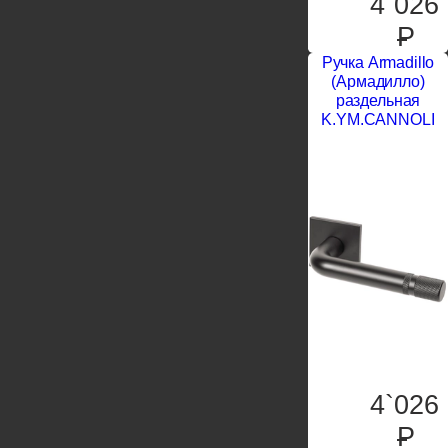
4`026
P
Ручка Armadillo
(Армадилло)
раздельная
K.YM.CANNOLI
4`026
P