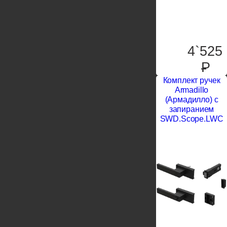
4`525
P
Комплект ручек
Armadillo
(Армадилло) с
запиранием
SWD.Scope.LWC