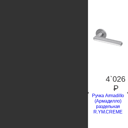
4`026
P
Ручка Armadillo
(Армадилло)
раздельная
R.YM.CREME