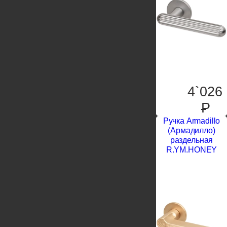
4`026
P
Ручка Armadillo
(Армадилло)
раздельная
R.YM.HONEY