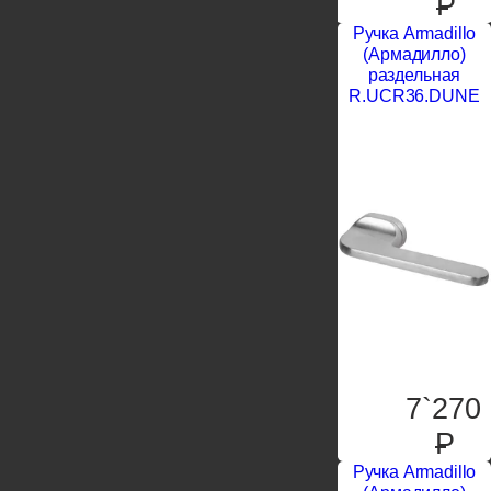
P
Ручка Armadillo
(Армадилло)
раздельная
R.UCR36.DUNE
7`270
P
Ручка Armadillo