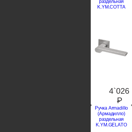
раздельная
K.YM.COTTA
4`026
P
Ручка Armadillo
(Армадилло)
раздельная
K.YM.GELATO