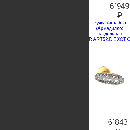
6`949
P
Ручка Armadillo
(Армадилло)
раздельная
R.ART52.D.EXOTI
6`843