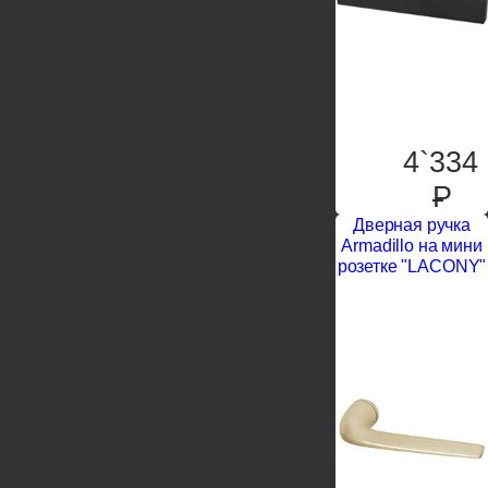
4`334
P
Дверная ручка
Armadillo на мини
розетке "LACONY"