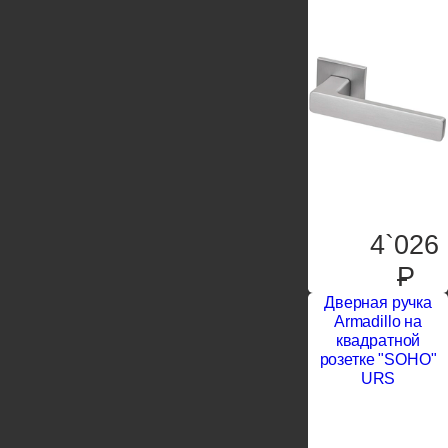
4`026
P
Дверная ручка
Armadillo на
квадратной
розетке "SOHO"
URS