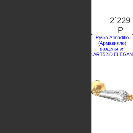
2`229
P
Ручка Armadillo
(Армадилло)
раздельная
R.ART52.D.ELEGA