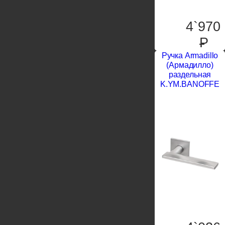
4`970
P
Ручка Armadillo
(Армадилло)
раздельная
K.YM.BANOFFE