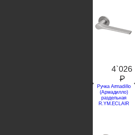
4`026
P
Ручка Armadillo
(Армадилло)
раздельная
R.YM.ECLAIR