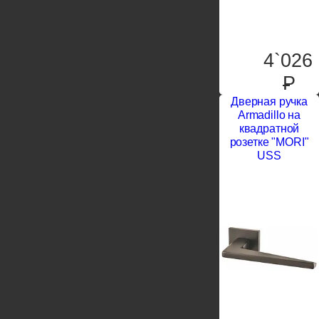
4`026
P
Дверная ручка
Armadillo на
квадратной
розетке "MORI"
USS