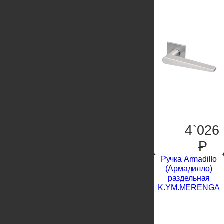
4`026
P
Ручка Armadillo
(Армадилло)
раздельная
K.YM.MERENGA