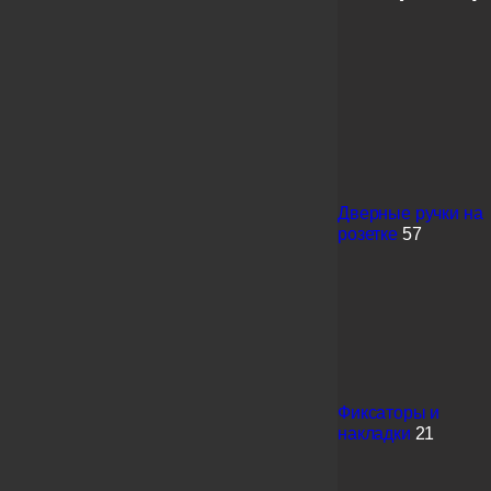
Дверные ручки на
розетке
57
Фиксаторы и
накладки
21