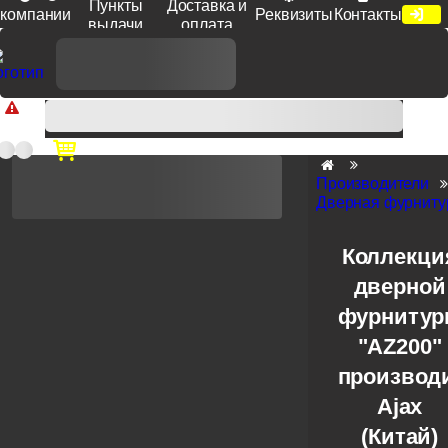
Пункты
Доставка и
компании
Реквизиты
Контакты
выдачи
оплата
Доп. скидка от цен на сайте 7% при заказе от 50 тыс. руб
продукции Venezia, Fratelli, Tupai, Extreza, Melodia, Forme при
оплате по счету.
Производители
Дверная фурниту
Коллекци
дверной
фурниту
"AZ200"
производ
Ajax
(Китай)