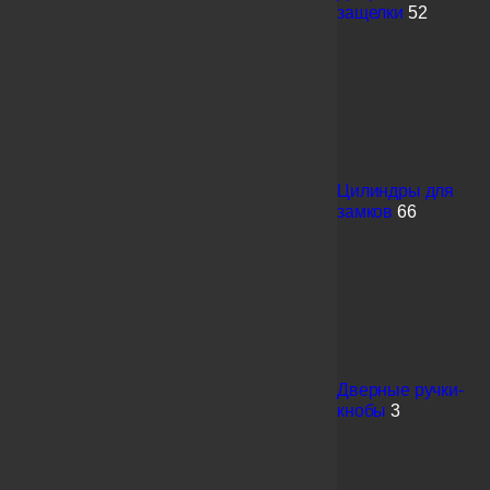
защелки
52
Цилиндры для
замков
66
Дверные ручки-
кнобы
3