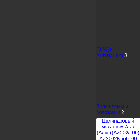
СКУД и
Антипаника
3
Велошлемы и
велозамки
2
Цилиндровый
механизм Ajax
(Аякс) (AZ202/100)
AZ2002Knob100