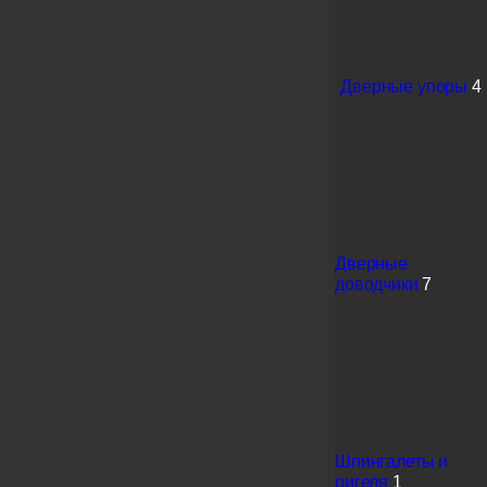
Дверные упоры
4
Дверные
доводчики
7
Шпингалеты и
ригеля
1