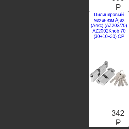
P
Цилиндровый
механизм Ajax
(Аякс) (AZ202/70)
AZ2002Knob 70
(30+10+30) CP
342
P