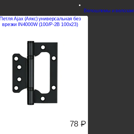
Велошлемы и велозам
Петля Ajax (Аякс) универсальная без
врезки IN4000W (100/P-2B 100x23)
78
P