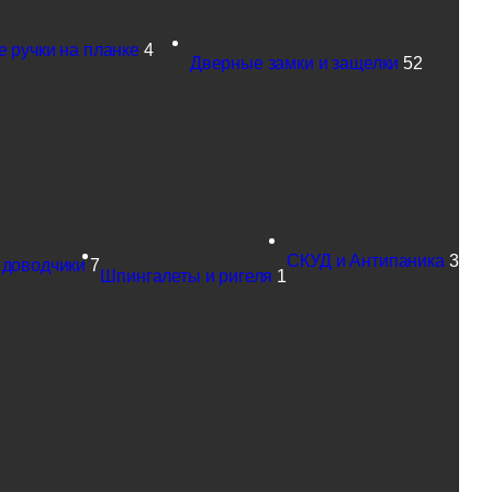
 ручки на планке
4
Дверные замки и защелки
52
СКУД и Антипаника
3
 доводчики
7
Шпингалеты и ригеля
1