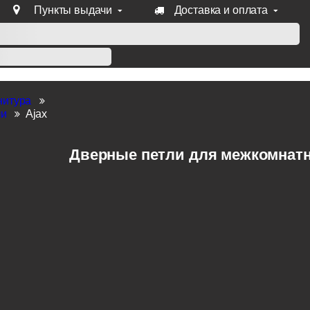
Пункты выдачи
Доставка и оплата
уб продукции Venezia, Fratelli, Tupai, Extreza, Melodia, Forme
нитура
ли
Ajax
Дверные петли для межкомнатны