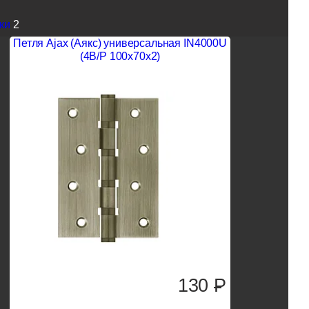
ки
2
Петля Ajax (Аякс) универсальная IN4000U
(4B/P 100x70x2)
130
P