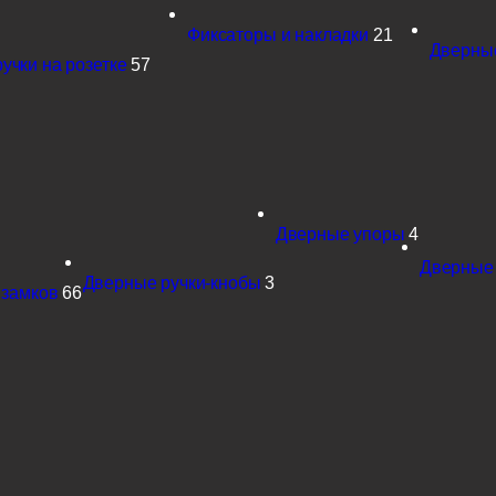
Фиксаторы и накладки
21
Дверные
учки на розетке
57
Дверные упоры
4
Дверные
Дверные ручки-кнобы
3
 замков
66