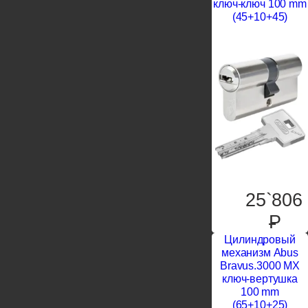
ключ-ключ 100 mm
(45+10+45)
25`806
P
Цилиндровый
механизм Abus
Bravus.3000 MX
ключ-вертушка
100 mm
(65+10+25)