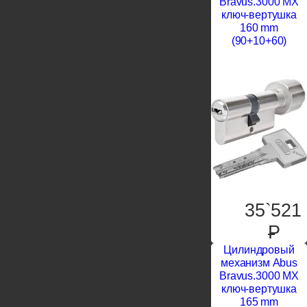
Bravus.3000 MX
ключ-вертушка
160 mm
(90+10+60)
35`521
P
Цилиндровый
механизм Abus
Bravus.3000 MX
ключ-вертушка
165 mm