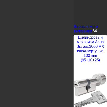
Велошлемы и
велозамки
64
Цилиндровый
механизм Abus
Bravus.3000 MX
ключ-вертушка
130 mm
(95+10+25)