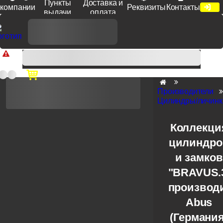
Пункты
Доставка и
компании
Реквизиты
Контакты
выдачи
оплата
Доп. скидка от цен на сайте 7% при заказе от 50 тыс. руб
продукции Venezia, Fratelli, Tupai, Extreza, Melodia, Forme при
оплате по счету.
Производители
Цилиндры/личинк
Коллекци
цилиндро
и замков
"BRAVUS.
производ
Abus
(Германия