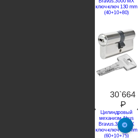
Bravus.3000 MX
ключ-ключ 130 mm
(40+10+80)
30`664
P
Цилиндровый
механизм Abus
Bravus.3000 MX
ключ-ключ 145 mm
(60+10+75)