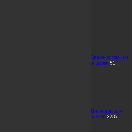
Дверные замки и
защелки
51
Цилиндры для
замков
2235