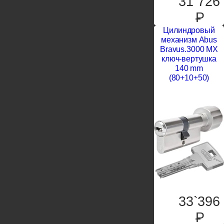
31`726
P
Цилиндровый
механизм Abus
Bravus.3000 MX
ключ-вертушка
140 mm
(80+10+50)
33`396
P