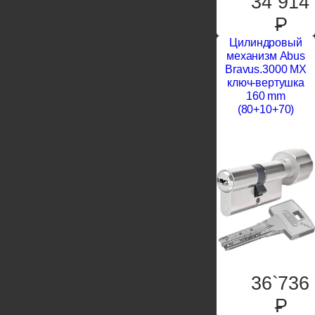
34`914
P
Цилиндровый
механизм Abus
Bravus.3000 MX
ключ-вертушка
160 mm
(80+10+70)
36`736
P