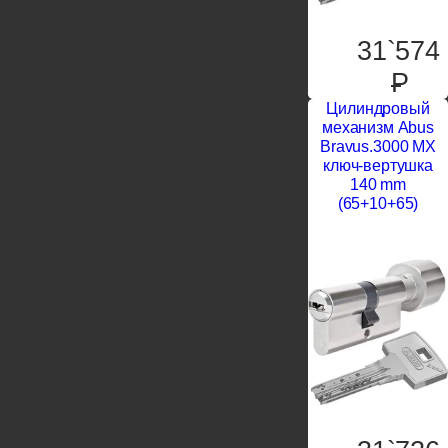
31`574
P
Цилиндровый
механизм Abus
Bravus.3000 MX
ключ-вертушка
140 mm
(65+10+65)