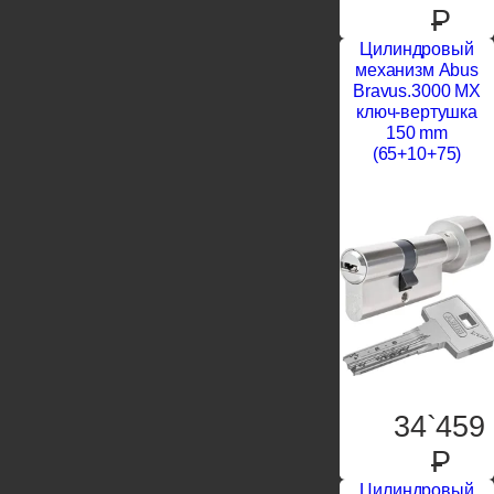
P
Цилиндровый
механизм Abus
Bravus.3000 MX
ключ-вертушка
150 mm
(65+10+75)
34`459
P
Цилиндровый