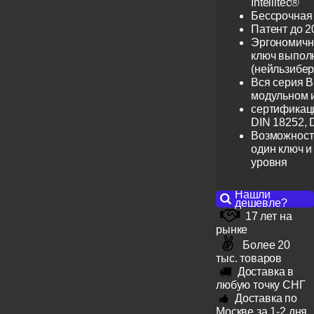
Intellitec®
Бессрочная
Патент до 2
Эргономичн
ключ выпол
(нейльзибер
Вся серия B
модульном 
сертификац
DIN 18252, 
Возможност
один ключ и
уровня
Нашли
дешевле?
17 лет на
рынке
Более 20
тыс. товаров
Доставка в
любую точку СНГ
Доставка по
Москве за 1-2 дня