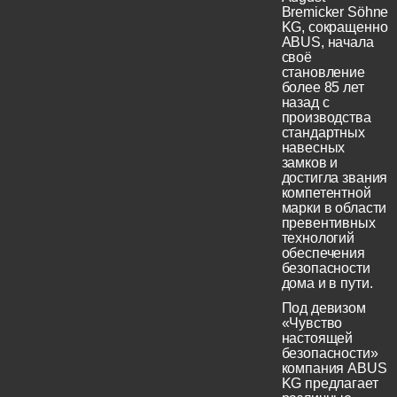
Bremicker Söhne
KG, сокращенно
ABUS, начала
своё
становление
более 85 лет
назад с
производства
стандартных
навесных
замков и
достигла звания
компетентной
марки в области
превентивных
технологий
обеспечения
безопасности
дома и в пути.
Под девизом
«Чувство
настоящей
безопасности»
компания ABUS
KG предлагает