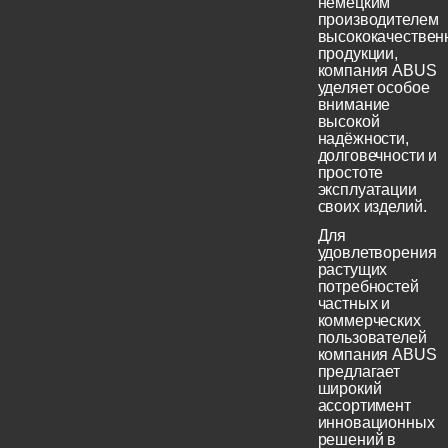
немецким
производителем
высококачествен
продукции,
компания ABUS
уделяет особое
внимание
высокой
надёжности,
долговечности и
простоте
эксплуатации
своих изделий.
Для
удовлетворения
растущих
потребностей
частных и
коммерческих
пользователей
компания ABUS
предлагает
широкий
ассортимент
инновационных
решений в