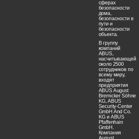
сферах
безопасности
дома,
безопасности в
пути и
безопасности
объекта.
В группу
компаний
ABUS,
насчитывающей
около 2500
сотрудников по
всему миру,
входят
предприятия
ABUS August
Bremicker Söhne
KG, ABUS
Security-Center
GmbH And Co.
KG и ABUS
Pfaffenhain
GmbH.
Компания
August