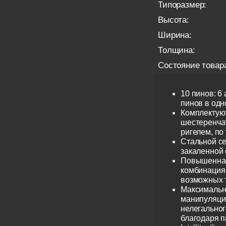
Типоразмер:
Высота:
Ширина:
Толщина:
Состояние товар
10 пинов: 6
пинов в одно
Комплектую
шестеренча
ригелем, по
Стальной се
закаленной 
Повышенная
комбинация 
возможных 
Максимальн
манипуляци
нелегальног
благодаря 