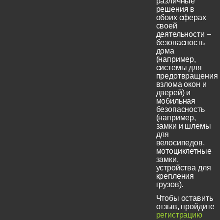
различные
решения в
обоих сферах
своей
деятельности –
безопасность
дома
(например,
системы для
предотвращения
взлома окон и
дверей) и
мобильная
безопасность
(например,
замки и шлемы
для
велосипедов,
мотоциклетные
замки,
устройства для
крепления
грузов).
Чтобы оставить
отзыв, пройдите
регистрацию