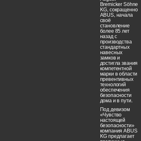
Bremicker Söhne
KG, сокращенно
ABUS, начала
своё
становление
более 85 лет
назад с
производства
стандартных
навесных
замков и
достигла звания
компетентной
марки в области
превентивных
технологий
обеспечения
безопасности
дома и в пути.
Под девизом
«Чувство
настоящей
безопасности»
компания ABUS
KG предлагает