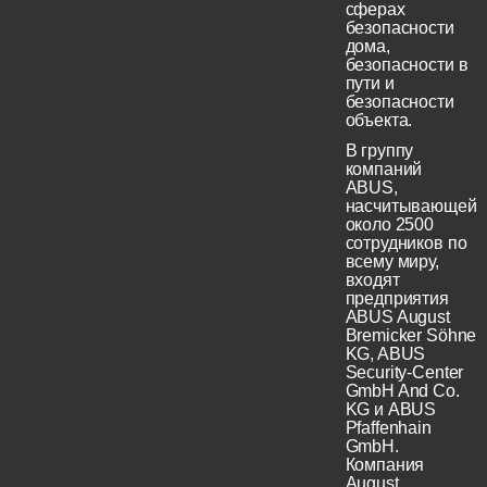
сферах
безопасности
дома,
безопасности в
пути и
безопасности
объекта.
В группу
компаний
ABUS,
насчитывающей
около 2500
сотрудников по
всему миру,
входят
предприятия
ABUS August
Bremicker Söhne
KG, ABUS
Security-Center
GmbH And Co.
KG и ABUS
Pfaffenhain
GmbH.
Компания
August