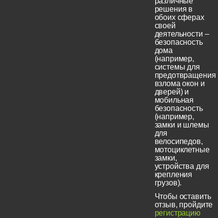
различные
решения в
обоих сферах
своей
деятельности –
безопасность
дома
(например,
системы для
предотвращения
взлома окон и
дверей) и
мобильная
безопасность
(например,
замки и шлемы
для
велосипедов,
мотоциклетные
замки,
устройства для
крепления
грузов).
Чтобы оставить
отзыв, пройдите
регистрацию