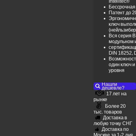
Intellitec®
Бессрочная
Патент до 2
Эргономичн
ключ выпол
(нейльзибер
Вся серия B
модульном 
сертификац
DIN 18252, 
Возможност
один ключ и
уровня
Нашли
дешевле?
17 лет на
рынке
Более 20
тыс. товаров
Доставка в
любую точку СНГ
Доставка по
Москве за 1-2 дня