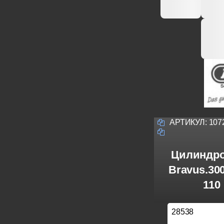
АРТИКУЛ:
107
Цилиндро
Bravus.30
110
28538