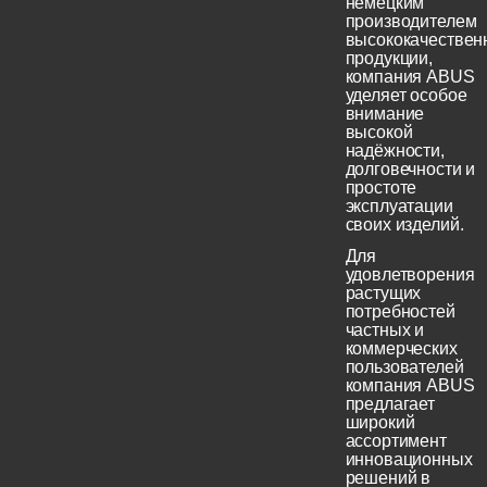
немецким
производителем
высококачествен
продукции,
компания ABUS
уделяет особое
внимание
высокой
надёжности,
долговечности и
простоте
эксплуатации
своих изделий.
Для
удовлетворения
растущих
потребностей
частных и
коммерческих
пользователей
компания ABUS
предлагает
широкий
ассортимент
инновационных
решений в