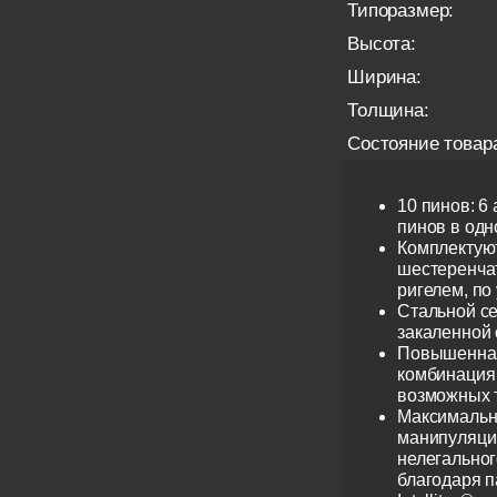
Типоразмер:
Высота:
Ширина:
Толщина:
Состояние товар
10 пинов: 6
пинов в одно
Комплектую
шестеренча
ригелем, по
Стальной се
закаленной 
Повышенная
комбинация 
возможных 
Максимальн
манипуляци
нелегальног
благодаря 