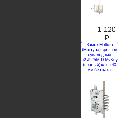
1`120
P
Замок Mottura
(Моттура) врезной
сувальдный
52.J525M-D MyKey
(правый) ключ 40
мм без накл.