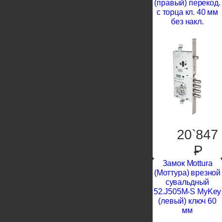
(правый) перекод.
с торца кл. 40 мм
без накл.
20`847
P
Замок Mottura
(Моттура) врезной
сувальдный
52.J505M-S MyKey
(левый) ключ 60
мм