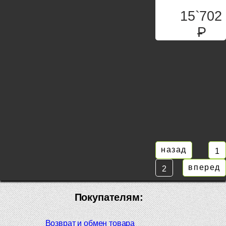
15`702
P
назад
1
вперед
2
Покупателям:
Возврат и обмен товара