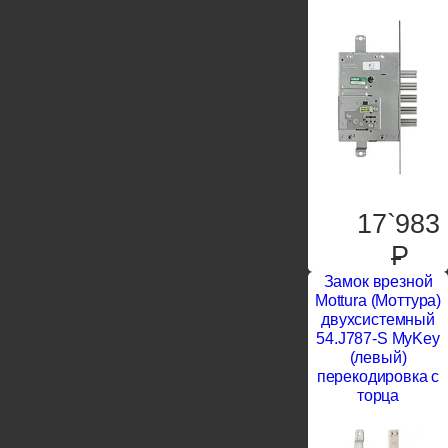
17`983
P
Замок врезной
Mottura (Моттура)
двухсистемный
54.J787-S MyKey
(левый)
перекодировка с
торца