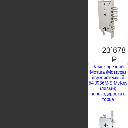
23`678
P
Замок врезной
Mottura (Моттура)
двухсистемный
54.J936M-S MyKey
(левый)
перекодировка с
торца