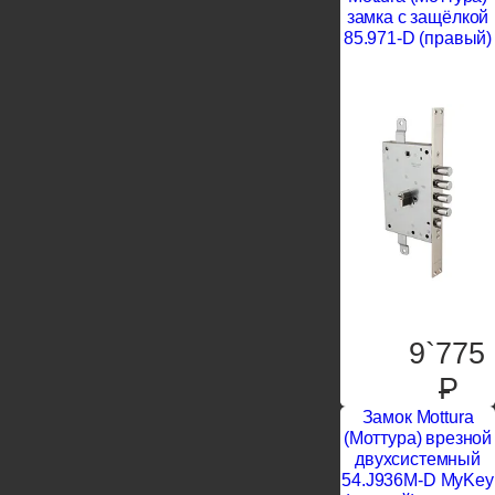
замка с защёлкой
85.971-D (правый)
9`775
P
Замок Mottura
(Моттура) врезной
двухсистемный
54.J936M-D MyKey