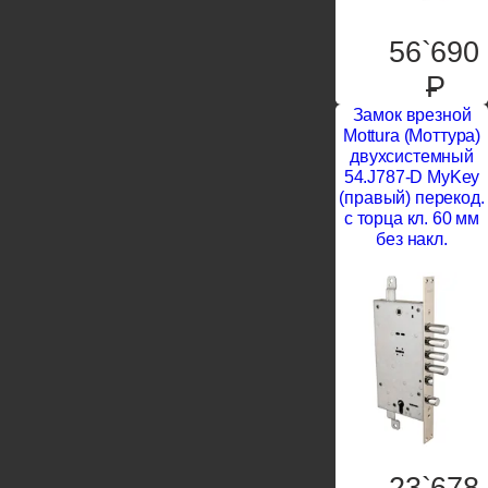
56`690
P
Замок врезной
Mottura (Моттура)
двухсистемный
54.J787-D MyKey
(правый) перекод.
с торца кл. 60 мм
без накл.
23`678