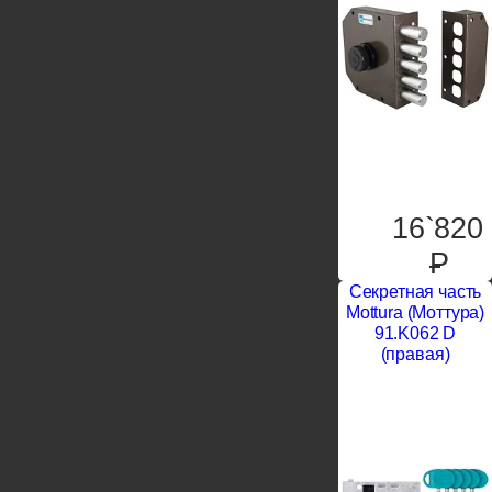
16`820
P
Секретная часть
Mottura (Моттура)
91.K062 D
(правая)