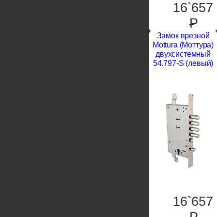
16`657
P
Замок врезной
Mottura (Моттура)
двухсистемный
54.797-S (левый)
16`657
P