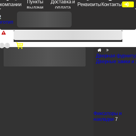
Пункты
Доставка и
компании
Реквизиты
Контакты
выдачи
оплата
Доп. скидка от цен на сайте 7% при заказе от 50 тыс. руб
продукции Venezia, Fratelli, Tupai, Extreza, Melodia, Forme при
оплате по счету.
Дверная фурниту
Дверные замки и
Фиксаторы и
накладки
7