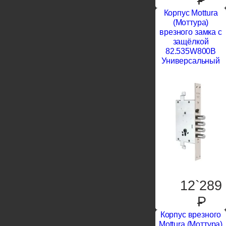
Корпус Mottura
(Моттура)
врезного замка с
защёлкой
82.535W800B
Универсальный
12`289
P
Корпус врезного
Mottura (Моттура)