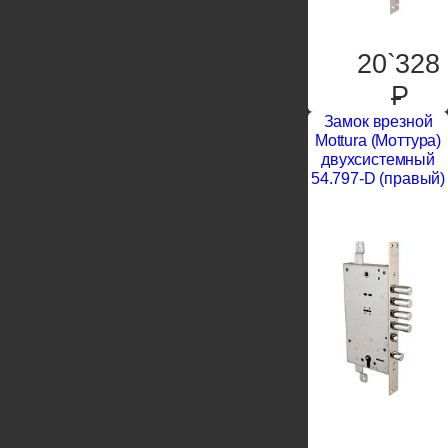
20`328
P
Замок врезной
Mottura (Моттура)
двухсистемный
54.797-D (правый)