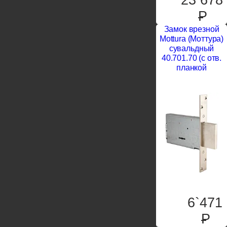
P
Замок врезной
Mottura (Моттура)
сувальдный
40.701.70 (с отв.
планкой
6`471
P