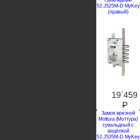
52.J525M-D MyKey
(правый)
19`459
P
Замок врезной
Mottura (Моттура)
сувальдный с
защёлкой
52.J535M-D MyKey