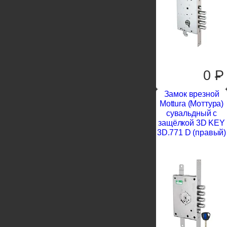
0
P
Замок врезной
Mottura (Моттура)
сувальдный с
защёлкой 3D KEY
3D.771 D (правый)