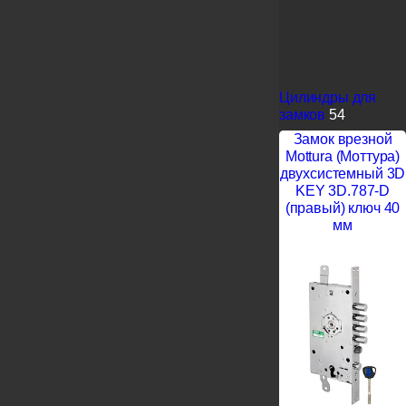
Цилиндры для
замков
54
Замок врезной
Mottura (Моттура)
двухсистемный 3D
KEY 3D.787-D
(правый) ключ 40
мм