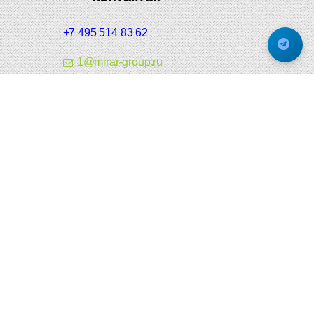
+7 495 514 83 62
1@mirar-group.ru
Telegram
Каталог:
Дверная фурнитура
Дверные ручки
Оконная фурнитура
Отопление и сантехника
Мебельные ручки
Напольные и настенные покрытия