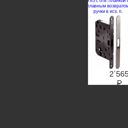
Y85 с отв. планкой 
плавным возврато
ручки в исх. п.
2`56
P