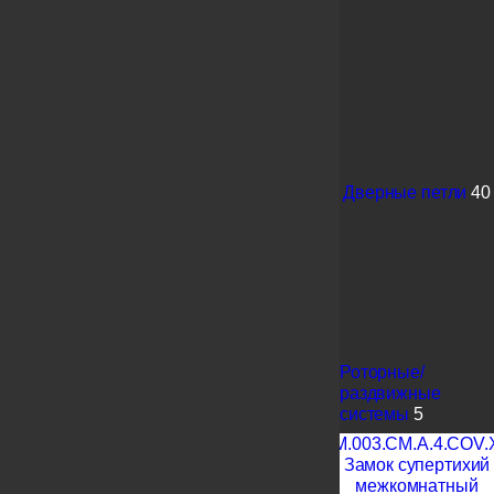
Дверные петли
40
Роторные/
раздвижные
системы
5
KM.003.CM.A.4.COV.
Замок супертихий
межкомнатный