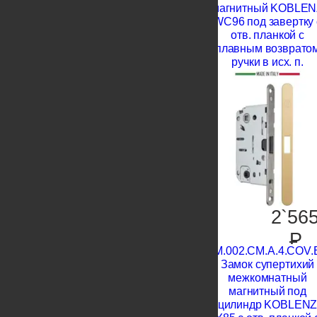
магнитный KOBLEN
WC96 под завертку 
отв. планкой с
плавным возврато
ручки в исх. п.
2`56
P
KM.002.CM.A.4.COV.
Замок супертихий
межкомнатный
магнитный под
цилиндр KOBLEN