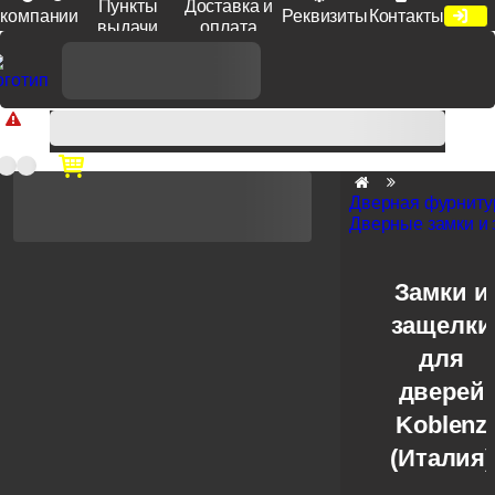
Пункты
Доставка и
компании
Реквизиты
Контакты
выдачи
оплата
Доп. скидка от цен на сайте 7% при заказе от 50 тыс. руб
продукции Venezia, Fratelli, Tupai, Extreza, Melodia, Forme при
оплате по счету.
Дверная фурниту
Дверные замки и
Замки и
защелки
для
дверей
Koblenz
(Италия)