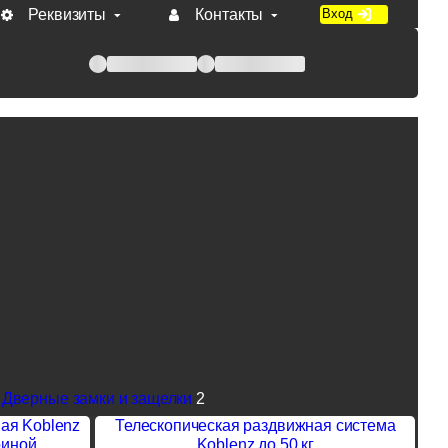
Реквизиты
Контакты
Вход
 при оплате по счету.
Дверные замки и защелки
2
ая Koblenz
Телескопическая раздвижная система
риной
Koblenz до 50 кг