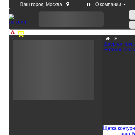
Ваш город:
Москва
О компании
Доп. скидка от цен на сайте 7% при заказе от 50 тыс. р
Дверная фур
Роторные/ра
Щетка контурн
цвет б