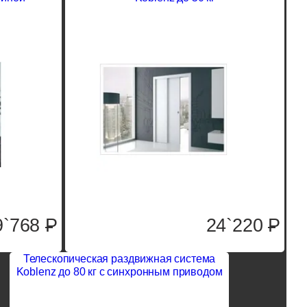
9`768
P
24`220
P
Телескопическая раздвижная система
Koblenz до 80 кг с синхронным приводом