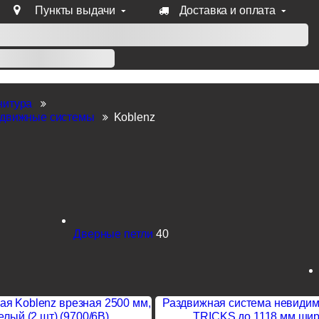
Пункты выдачи
Доставка и оплата
уб продукции Venezia, Fratelli, Tupai, Extreza, Melodia, Forme
нитура
здвижные системы
Koblenz
Дверные петли
40
ая Koblenz врезная 2500 мм,
Раздвижная система невидим
елый (2 шт) (9700/6B)
TRICKS до 1118 мм ши