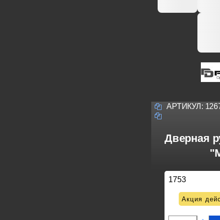
АРТИКУЛ:
126
Дверная р
"
1753
Акция дейс