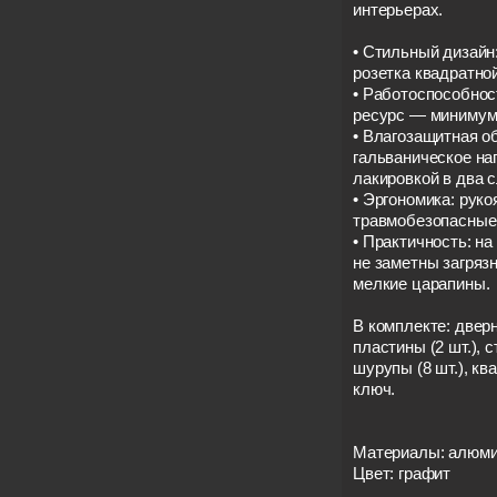
интерьерах.
• Стильный дизайн:
розетка квадратно
• Работоспособнос
ресурс — минимум 
• Влагозащитная о
гальваническое н
лакировкой в два с
• Эргономика: рук
травмобезопасные 
• Практичность: н
не заметны загрязн
мелкие царапины.
В комплекте: дверн
пластины (2 шт.), с
шурупы (8 шт.), к
ключ.
Материалы: алюми
Цвет: графит