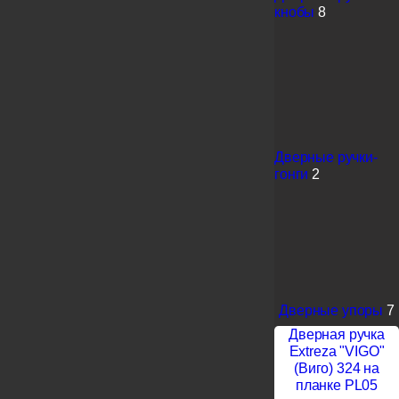
кнобы
8
Дверные ручки-
гонги
2
Дверные упоры
7
Дверная ручка
Extreza "VIGO"
(Виго) 324 на
планке PL05