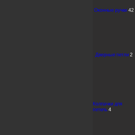
Оконные ручки
42
Дверные петли
2
Колпачки для
петель
4