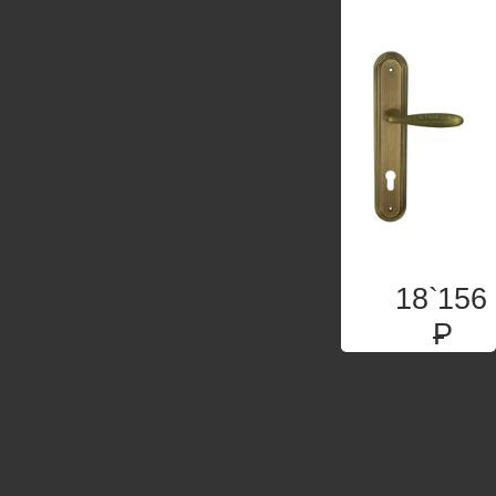
18`156
P