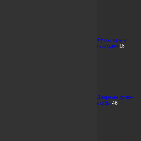
Фиксаторы и
накладки
18
Дверные ручки-
скобы
46