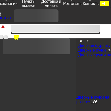
Пункты
Доставка и
компании
Реквизиты
Контакты
выдачи
оплата
Доп. скидка от цен на сайте 7% при заказе от 50 тыс. руб
продукции Venezia, Fratelli, Tupai, Extreza, Melodia, Forme при
оплате по счету.
Дверная фурниту
Дверные ручки
Дверные ручки на
Дверные ручки на
розетке
186