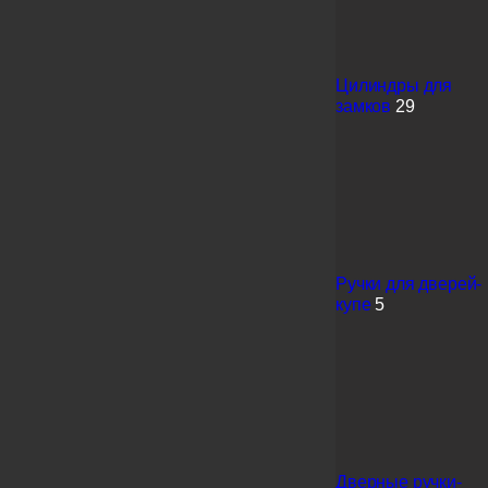
Цилиндры для
замков
29
Ручки для дверей-
купе
5
Дверные ручки-