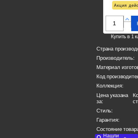
Акция дейс
Купить в 1 к
Страна производ
Производитель:
Материал изгото
Код производите
Коллекция:
Цена указана
Ко
за:
с
Стиль:
Гарантия:
Состояние товар
Нашли