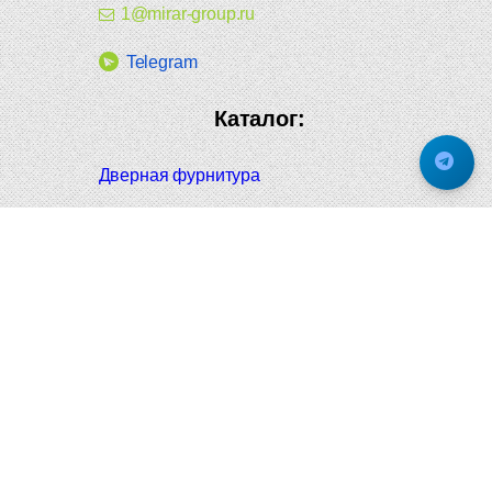
1@mirar-group.ru
Telegram
Каталог:
Дверная фурнитура
Дверные ручки
Оконная фурнитура
Отопление и сантехника
Мебельные ручки
Напольные и настенные покрытия
Карнизы для штор
Велошлемы и велозамки