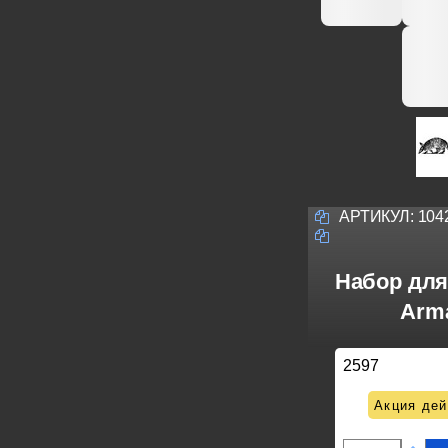
АРТИКУЛ:
104
Набор для
Arma
2597
Акция дей