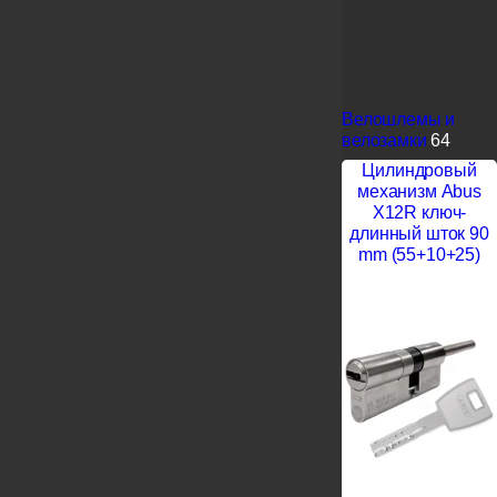
Велошлемы и
велозамки
64
Цилиндровый
механизм Abus
X12R ключ-
длинный шток 90
mm (55+10+25)