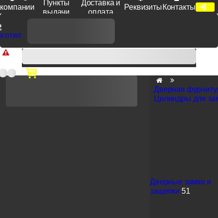
Пункты
Доставка и
компании
Реквизиты
Контакты
выдачи
оплата
Доп. скидка от цен на сайте 7% при заказе от 50 тыс. руб
продукции Venezia, Fratelli, Tupai, Extreza, Melodia, Forme при
оплате по счету.
Дверная фурниту
Цилиндры для за
Дверные замки и
защелки
51