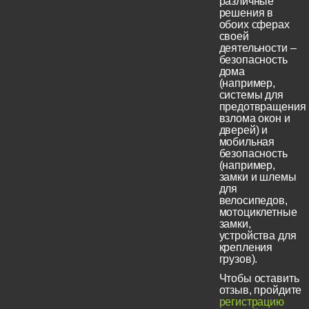
различные
решения в
обоих сферах
своей
деятельности –
безопасность
дома
(например,
системы для
предотвращения
взлома окон и
дверей) и
мобильная
безопасность
(например,
замки и шлемы
для
велосипедов,
мотоциклетные
замки,
устройства для
крепления
грузов).
Чтобы оставить
отзыв, пройдите
регистрацию