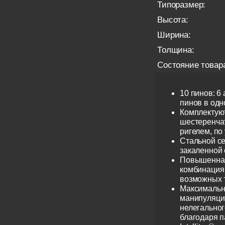
Типоразмер:
Высота:
Ширина:
Толщина:
Состояние товар
10 пинов: 6
пинов в одно
Комплектую
шестеренча
ригелем, по
Стальной се
закаленной 
Повышенная
комбинация 
возможных 
Максимальн
манипуляци
нелегальног
благодаря 