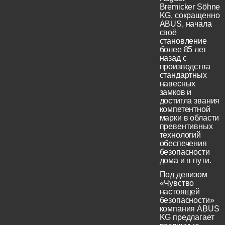
Bremicker Söhne
KG, сокращенно
ABUS, начала
своё
становление
более 85 лет
назад с
производства
стандартных
навесных
замков и
достигла звания
компетентной
марки в области
превентивных
технологий
обеспечения
безопасности
дома и в пути.
Под девизом
«Чувство
настоящей
безопасности»
компания ABUS
KG предлагает