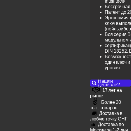
Intellitec®
Бессрочная
Патент до 2
Эргономичн
ключ выпол
(нейльзибер
Вся серия B
модульном 
сертификац
DIN 18252, 
Возможност
один ключ и
уровня
Нашли
дешевле?
17 лет на
рынке
Более 20
тыс. товаров
Доставка в
любую точку СНГ
Доставка по
Москве за 1-2 дня