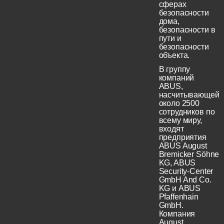
сферах
безопасности
дома,
безопасности в
пути и
безопасности
объекта.
В группу
компаний
ABUS,
насчитывающей
около 2500
сотрудников по
всему миру,
входят
предприятия
ABUS August
Bremicker Söhne
KG, ABUS
Security-Center
GmbH And Co.
KG и ABUS
Pfaffenhain
GmbH.
Компания
August