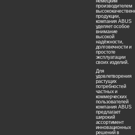
немецким
производителем
высококачествен
продукции,
компания ABUS
уделяет особое
внимание
высокой
надёжности,
долговечности и
простоте
эксплуатации
своих изделий.
Для
удовлетворения
растущих
потребностей
частных и
коммерческих
пользователей
компания ABUS
предлагает
широкий
ассортимент
инновационных
решений в