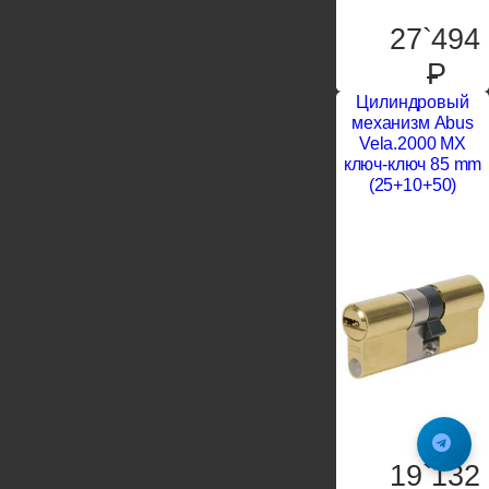
27`494
P
Цилиндровый
механизм Abus
Vela.2000 MX
ключ-ключ 85 mm
(25+10+50)
19`132