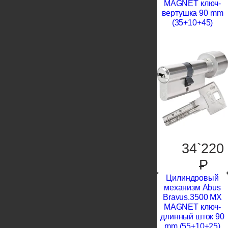
MAGNET ключ-
вертушка 90 mm
(35+10+45)
34`220
P
Цилиндровый
механизм Abus
Bravus.3500 MX
MAGNET ключ-
длинный шток 90
mm (55+10+25)