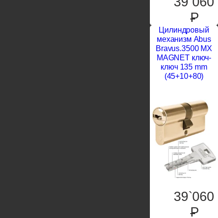
39`060
P
Цилиндровый
механизм Abus
Bravus.3500 MX
MAGNET ключ-
ключ 135 mm
(45+10+80)
39`060
P