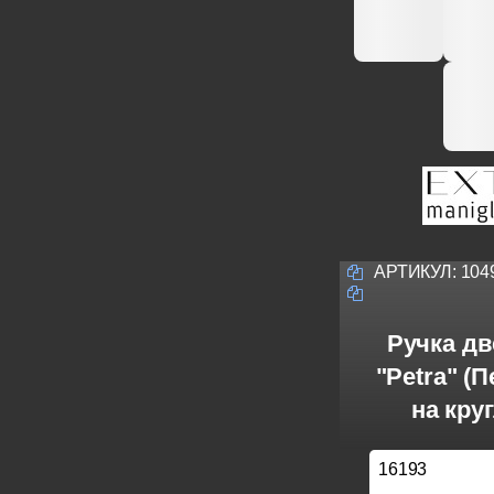
АРТИКУЛ:
104
Ручка дв
"Petra" (П
на кру
16193