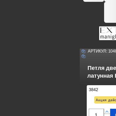
АРТИКУЛ:
104
Петля дв
латунная 
3842
Акция дейс