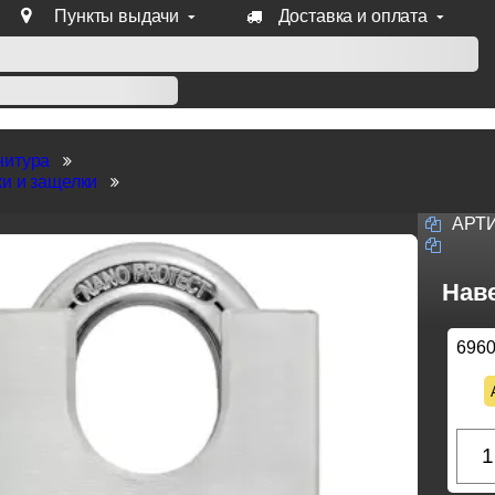
Пункты выдачи
Доставка и оплата
уб продукции Venezia, Fratelli, Tupai, Extreza, Melodia, Forme
нитура
и и защелки
АРТ
Нав
696