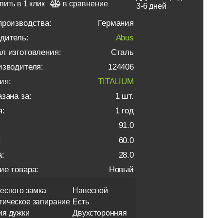
пить в 1 клик
в сравнение
3-6 дней
производства:
Германия
дитель:
Abus
л изготовления:
Сталь
изводителя:
124406
ия:
TITALIUM
зана за:
1 шт.
я:
1 год
91.0
:
60.0
:
28.0
ие товара:
Новый
есного замка
Навесной
тическое запирание
Есть
ия дужки
Двухсторонняя