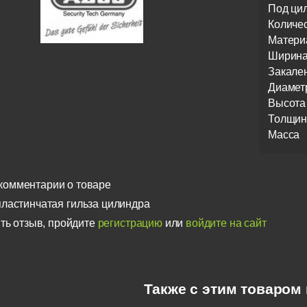
Под ци
Количе
Матери
Ширин
Закале
Диамет
Высота
Толщин
Масса
комментарии о товаре
ластинчатая гильза цилиндра
ть отзыв, пройдите
регистрацию
или
войдите на сайт
Также с этим товаром