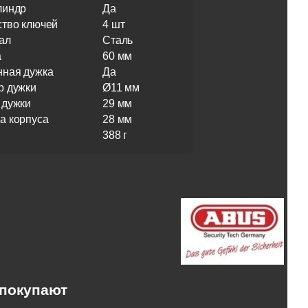
линдр
Да
ство ключей
4 шт
ал
Сталь
а
60 мм
нная дужка
Да
р дужки
Ø11 мм
 дужки
29 мм
а корпуса
28 мм
388 г
 покупают