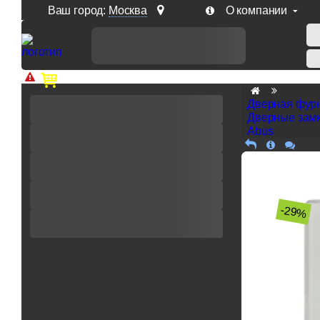
Ваш город:
Москва
О компании
Доп. скидка от цен на сайте 7% при заказе от 50 тыс. р
Дверная фур
Дверные замк
Abus
-29%