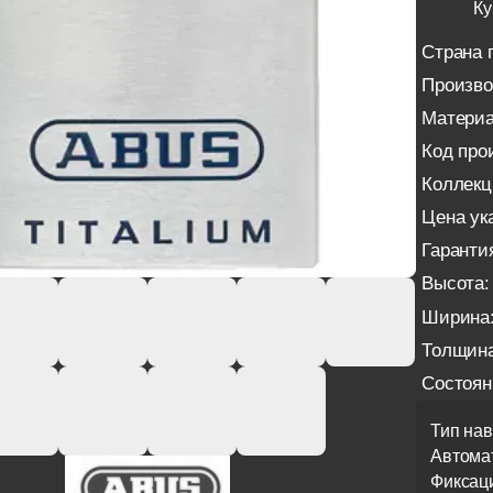
Ку
Страна 
Произво
Материа
Код про
Коллекц
Цена ука
Гаранти
Высота:
Ширина
Толщина
Состоян
Тип нав
Автома
Фиксац