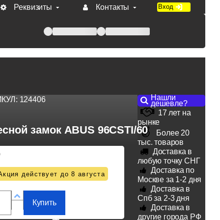
Реквизиты
Контакты
Вход
 при оплате по счету.
Нашли
ИКУЛ:
124406
дешевле?
17 лет на
рынке
есной замок ABUS 96CSTI/60
Более 20
тыс. товаров
Доставка в
0
любую точку СНГ
Доставка по
Акция действует до 8 августа
Москве за 1-2 дня
Доставка в
Спб за 2-3 дня
Купить
Доставка в
другие города РФ