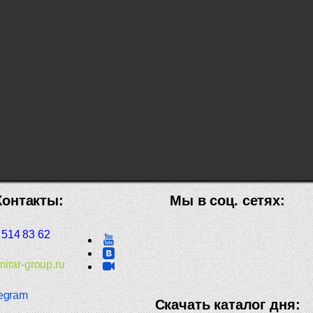
Контакты:
Мы в соц. сетях:
 514 83 62
irar-group.ru
egram
Скачать каталог дня: