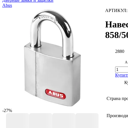
Дверные замки и защелки
Abus
АРТИКУЛ
Наве
858/5
2880
А
Купит
К
Страна про
-27%
Производи