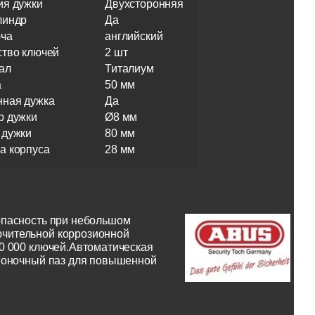
ия дужки
Двухсторонняя
линдр
Да
юча
английский
ство ключей
2 шт
ал
Титалиум
а
50 мм
нная дужка
Да
р дужки
Ø8 мм
 дужки
80 мм
а корпуса
28 мм
опасность при небольшом
ючительной коррозионной
0 000 ключей.Автоматическая
шпоночный паз для повышенной