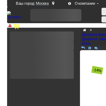
Ваш город:
Москва
О компании
Доп. скидка от цен на сайте 7% при заказе от 50 тыс. р
Дверная фур
Дверные замк
Abus
-14%