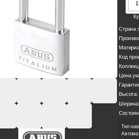
Ку
Страна 
Произво
Материа
Код про
Коллекц
Цена ука
Гаранти
Высота:
Ширина
Состоян
Тип нав
Автома