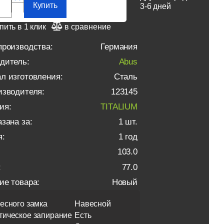
Купить
3-6 дней
пить в 1 клик
в сравнение
производства:
Германия
дитель:
Abus
л изготовления:
Сталь
изводителя:
123145
ия:
TITALIUM
зана за:
1 шт.
я:
1 год
103.0
:
77.0
ие товара:
Новый
есного замка
Навесной
тическое запирание
Есть