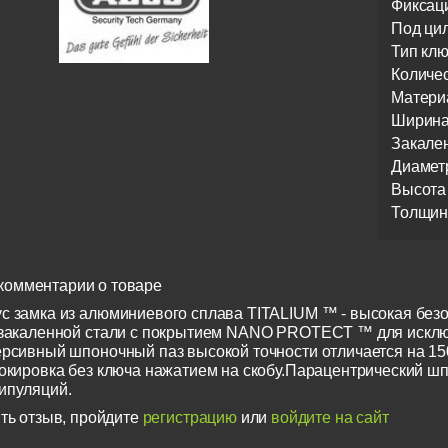
Фиксац
Под ци
Тип кл
Количе
Матери
Ширин
Закале
Диамет
Высота
Толщин
комментарии о товаре
с замка из алюминиевого сплава TITALIUM ™ - высокая без
 закаленной стали с покрытием NANO PROTECT ™ для искл
ерсивный шпоночный паз высокой точности отличается на 15
локировка без ключа нажатием на скобу.Парацентрический 
ипуляций.
ть отзыв, пройдите
регистрацию
или
войдите на сайт