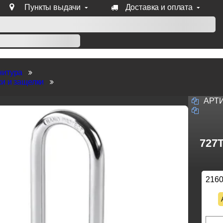
Пункты выдачи
Доставка и оплата
уб продукции Venezia, Fratelli, Tupai, Extreza, Melodia, Forme
нитура
и и защелки
АРТ
727T
216