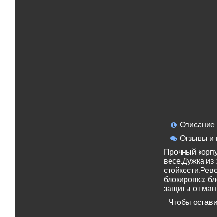
Описание
Отзывы и 
Прочный корпу
весе.Дужка из
стойкости.Рев
блокировка: б
защиты от ман
Чтобы остави