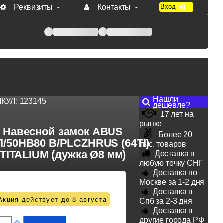
Реквизиты
Контакты
Вход
 при оплате по счету.
Нашли
ИКУЛ:
123145
дешевле?
17 лет на
рынке
Навесной замок ABUS
Более 20
I/50HB80 B/PLCZHRUS (64TI)
тыс. товаров
TITALIUM (дужка Ø8 мм)
Доставка в
любую точку СНГ
Доставка по
0
Москве за 1-2 дня
Доставка в
Акция действует до 8 августа
Спб за 2-3 дня
Доставка в
другие города РФ