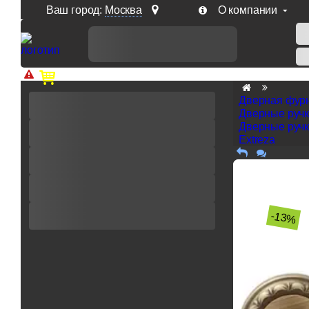
Ваш город:
Москва
О компании
Доп. скидка от цен на сайте 7% при заказе от 50 тыс. р
Дверная фур
Дверные руч
Дверные ручк
Extreza
-13%