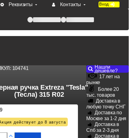
Реквизиты
Контакты
Вход
 при оплате по счету.
Нашли
ИКУЛ:
104741
дешевле?
17 лет на
рынке
ерная ручка Extreza "Tesla"
Более 20
(Тесла) 315 R02
тыс. товаров
Доставка в
любую точку СНГ
9
Доставка по
Москве за 1-2 дня
Акция действует до 8 августа
Доставка в
Спб за 2-3 дня
Доставка в