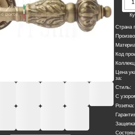
Ку
Страна 
Произво
Материа
Код про
Коллекц
Цена ук
за:
Стиль:
С узоро
Розетка:
Гаранти
Защелка
Состоян