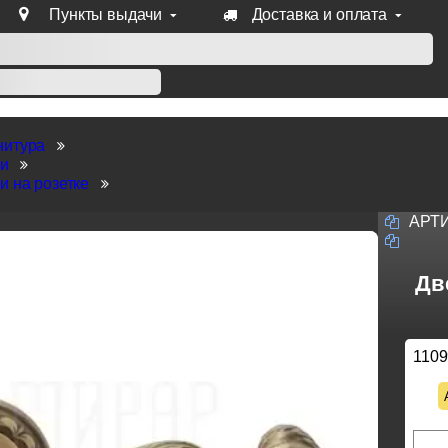
Пункты выдачи
Доставка и оплата
уб продукции Venezia, Fratelli, Tupai, Extreza, Melodia, Forme
нитура
ки
и на розетке
АРТ
Дв
1109