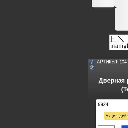
АРТИКУЛ:
104
Дверная р
(Т
9924
Акция дейс