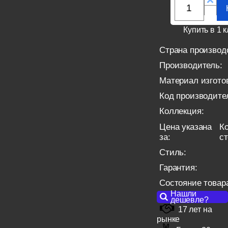
Купить в 1 к
Страна производ
Производитель:
Материал изгото
Код производите
Коллекция:
Цена указана
Ко
за:
с
Стиль:
Гарантия:
Состояние товар
Нашли
дешевле?
17 лет на
рынке