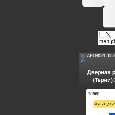
АРТИКУЛ:
115
Дверная р
(Терни)
10660
Акция дейс