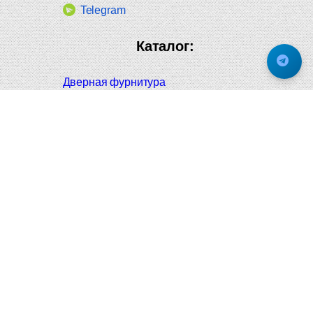
Telegram
Каталог:
Дверная фурнитура
Дверные ручки
Оконная фурнитура
Отопление и сантехника
Мебельные ручки
Напольные и настенные покрытия
Карнизы для штор
Велошлемы и велозамки
Аксессуары для дома
Почтовые ящики